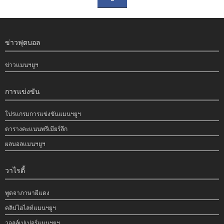
ข่าวฟุตบอล
ข่าวแมนฯยูฯ
การแข่งขัน
โปรแกรมการแข่งขันแมนฯยูฯ
ตารางคะแนนพรีเมียร์ลีก
ผลบอลแมนฯยูฯ
วาไรตี้
พูดจาภาษาผีแดง
คลิปไฮไลท์แมนฯยูฯ
วอลล์เปเปอร์แมนฯยูฯ