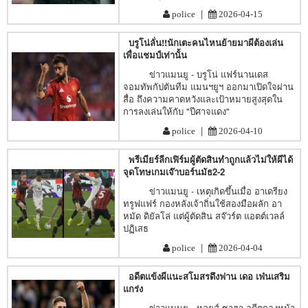
|
police
2026-04-15
บรูโน่ลั่น!!นักเตะคนไหนย้ายมาผีต้องเล่น
เพื่อแชมป์เท่านั้น
ข่าวแมนยู - บรูโน่ แฟร์นานเดส
จอมทัพกัปตันทีม แมนฯยูฯ ออกมาเปิดใจผ่าน
สื่อ ถึงความคาดหวังและเป้าหมายสูงสุดใน
การลงเล่นให้กับ "ปีศาจแดง"
|
police
2026-04-10
พรีเมียร์ลีกเฟิร์มผู้ตัดสินทำถูกแล้วไม่ให้ผีได้
จุดโทษเกมเจ๊าบอร์นมัธ2-2
ข่าวแมนยู - เหตุเกิดขึ้นเมื่อ อาเดรียง
ทรูฟแฟร์ กองหลังเจ้าถิ่นใช้สองมือผลัก อา
หมัด ดิยัลโล่ แต่ผู้ตัดสิน สจ๊วร์ต แอตต์เวลล์
ปฏิเสธ
|
police
2026-04-04
อดีตแข้งผีแนะสโมสรดึงฟาน เดอ เฟ่นเสริม
แกร่ง
ข่าวแมนยู - หลุยส์ ซาฮา อดีตกองหน้า