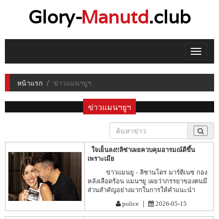
Glory-
Manutd
.club
Toggle
navigat
หน้าแรก
ข่าวแมนฯยูฯ
ข่าวแมนฯยูฯ
ใจเย็นลง!!ลิซ่าเผยควบคุมอารมณ์ดีขึ้น
เพราะเมีย
ข่าวแมนยู - ลิซานโดร มาร์ติเนซ กอง
หลังเลือดร้อน แมนฯยู เผยว่าภรรยาของตนมี
ส่วนสำคัญอย่างมากในการให้คำแนะนำ
|
police
2026-05-15