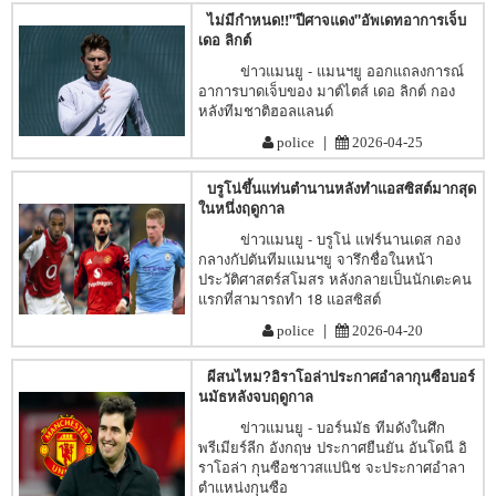
ไม่มีกำหนด!!"ปีศาจแดง"อัพเดทอาการเจ็บ
เดอ ลิกต์
ข่าวแมนยู - แมนฯยู ออกแถลงการณ์
อาการบาดเจ็บของ มาต์ไตส์ เดอ ลิกต์ กอง
หลังทีมชาติฮอลแลนด์
|
police
2026-04-25
บรูโน่ขึ้นแท่นตำนานหลังทำแอสซิสต์มากสุด
ในหนึ่งฤดูกาล
ข่าวแมนยู - บรูโน่ แฟร์นานเดส กอง
กลางกัปตันทีมแมนฯยู จารึกชื่อในหน้า
ประวัติศาสตร์สโมสร หลังกลายเป็นนักเตะคน
แรกที่สามารถทำ 18 แอสซิสต์
|
police
2026-04-20
ผีสนไหม?อิราโอล่าประกาศอำลากุนซือบอร์
นมัธหลังจบฤดูกาล
ข่าวแมนยู - บอร์นมัธ ทีมดังในศึก
พรีเมียร์ลีก อังกฤษ ประกาศยืนยัน อันโดนี อิ
ราโอล่า กุนซือชาวสแปนิช จะประกาศอำลา
ตำแหน่งกุนซือ