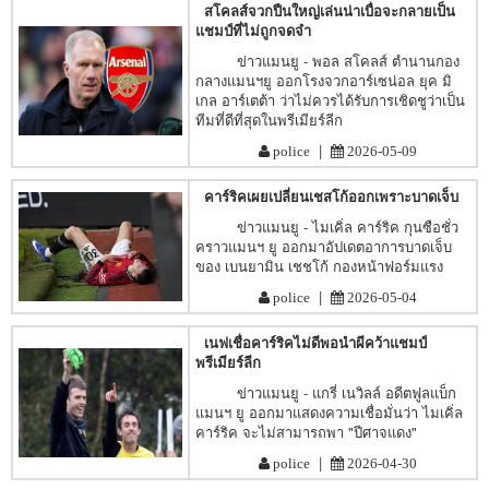
สโคลส์จวกปืนใหญ่เล่นน่าเบื่อจะกลายเป็น
แชมป์ที่ไม่ถูกจดจำ
ข่าวแมนยู - พอล สโคลส์ ตำนานกอง
กลางแมนฯยู ออกโรงจวกอาร์เซน่อล ยุค มิ
เกล อาร์เตต้า ว่าไม่ควรได้รับการเชิดชูว่าเป็น
ทีมที่ดีที่สุดในพรีเมียร์ลีก
|
police
2026-05-09
คาร์ริคเผยเปลี่ยนเชสโก้ออกเพราะบาดเจ็บ
ข่าวแมนยู - ไมเคิ่ล คาร์ริค กุนซือชั่ว
คราวแมนฯ ยู ออกมาอัปเดตอาการบาดเจ็บ
ของ เบนยามิน เชชโก้ กองหน้าฟอร์มแรง
|
police
2026-05-04
เนฟเชื่อคาร์ริคไม่ดีพอนำผีคว้าแชมป์
พรีเมียร์ลีก
ข่าวแมนยู - แกรี่ เนวิลล์ อดีตฟูลแบ็ก
แมนฯ ยู ออกมาแสดงความเชื่อมั่นว่า ไมเคิ่ล
คาร์ริค จะไม่สามารถพา "ปีศาจแดง"
|
police
2026-04-30