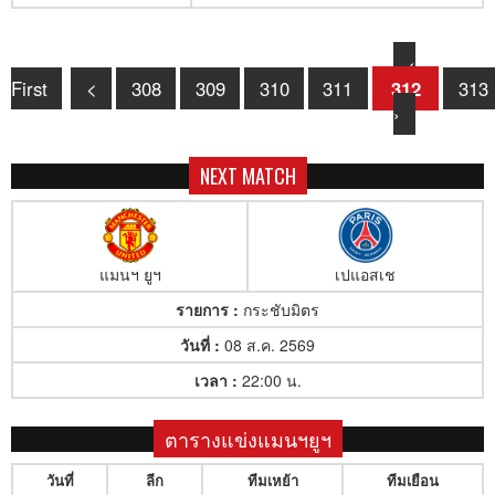
‹
First
<
308
309
310
311
312
313
›
NEXT MATCH
แมนฯ ยูฯ
เปแอสเช
รายการ :
กระชับมิตร
วันที่ :
08 ส.ค. 2569
เวลา :
22:00 น.
ตารางแข่งแมนฯยูฯ
วันที่
ลีก
ทีมเหย้า
ทีมเยือน