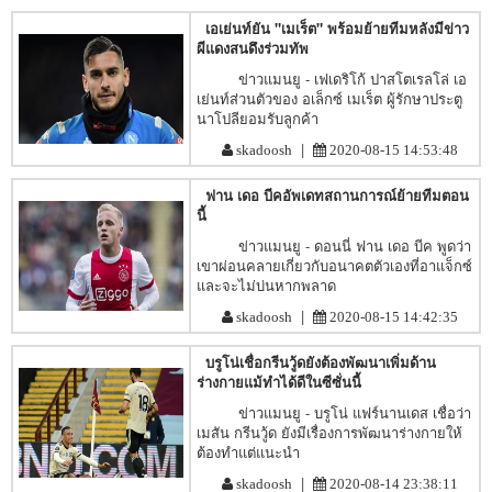
เอเย่นท์ยัน "เมเร็ต" พร้อมย้ายทีมหลังมีข่าว
ผีแดงสนดึงร่วมทัพ
ข่าวแมนยู - เฟเดริโก้ ปาสโตเรลโล่ เอ
เย่นท์ส่วนตัวของ อเล็กซ์ เมเร็ต ผู้รักษาประตู
นาโปลียอมรับลูกค้า
|
skadoosh
2020-08-15 14:53:48
ฟาน เดอ บีคอัพเดทสถานการณ์ย้ายทีมตอน
นี้
ข่าวแมนยู - ดอนนี่ ฟาน เดอ บีค พูดว่า
เขาผ่อนคลายเกี่ยวกับอนาคตตัวเองที่อาแจ็กซ์
และจะไม่บ่นหากพลาด
|
skadoosh
2020-08-15 14:42:35
บรูโน่เชื่อกรีนวู้ดยังต้องพัฒนาเพิ่มด้าน
ร่างกายแม้ทำได้ดีในซีซั่นนี้
ข่าวแมนยู - บรูโน่ แฟร์นานเดส เชื่อว่า
เมสัน กรีนวู้ด ยังมีเรื่องการพัฒนาร่างกายให้
ต้องทำแต่แนะนำ
|
skadoosh
2020-08-14 23:38:11