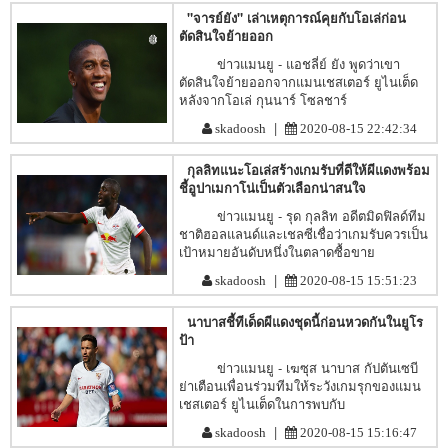
"จารย์ยัง" เล่าเหตุการณ์คุยกับโอเล่ก่อน
ตัดสินใจย้ายออก
ข่าวแมนยู - แอชลี่ย์ ยัง พูดว่าเขา
ตัดสินใจย้ายออกจากแมนเชสเตอร์ ยูไนเต็ด
หลังจากโอเล่ กุนนาร์ โซลชาร์
|
skadoosh
2020-08-15 22:42:34
กุลลิทแนะโอเล่สร้างเกมรับที่ดีให้ผีแดงพร้อม
ชี้อูปาเมกาโน่เป็นตัวเลือกน่าสนใจ
ข่าวแมนยู - รุด กุลลิท อดีตมิดฟิลด์ทีม
ชาติฮอลแลนด์และเชลซีเชื่อว่าเกมรับควรเป็น
เป้าหมายอันดับหนึ่งในตลาดซื้อขาย
|
skadoosh
2020-08-15 15:51:23
นาบาสชี้ทีเด็ดผีแดงชุดนี้ก่อนหวดกันในยูโร
ป้า
ข่าวแมนยู - เฆซุส นาบาส กัปตันเซบี
ย่าเตือนเพื่อนร่วมทีมให้ระวังเกมรุกของแมน
เชสเตอร์ ยูไนเต็ดในการพบกับ
|
skadoosh
2020-08-15 15:16:47