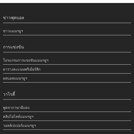
ข่าวฟุตบอล
ข่าวแมนฯยูฯ
การแข่งขัน
โปรแกรมการแข่งขันแมนฯยูฯ
ตารางคะแนนพรีเมียร์ลีก
ผลบอลแมนฯยูฯ
วาไรตี้
พูดจาภาษาผีแดง
คลิปไฮไลท์แมนฯยูฯ
วอลล์เปเปอร์แมนฯยูฯ