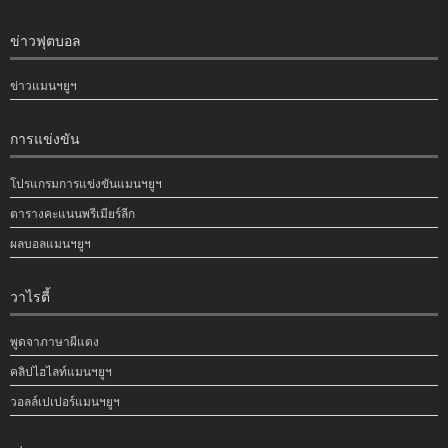
ข่าวฟุตบอล
ข่าวแมนฯยูฯ
การแข่งขัน
โปรแกรมการแข่งขันแมนฯยูฯ
ตารางคะแนนพรีเมียร์ลีก
ผลบอลแมนฯยูฯ
วาไรตี้
พูดจาภาษาผีแดง
คลิปไฮไลท์แมนฯยูฯ
วอลล์เปเปอร์แมนฯยูฯ