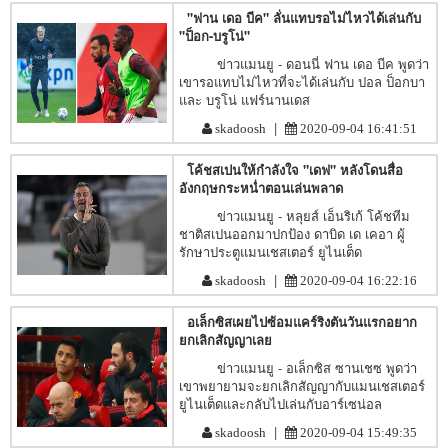
"ฟาน เดอ บีค" ลั่นแทบรอไม่ไหวได้เล่นกับ
"ป็อก-บรูโน่"
ข่าวแมนยู - ดอนนี่ ฟาน เดอ บีค พูดว่า
เขารอแทบไม่ไหวที่จะได้เล่นกับ ปอล ป็อกบา
และ บรูโน่ แฟร์นานเดส
|
skadoosh
2020-09-04 16:41:51
โค้ชสเปนให้กำลังใจ "เดฟ" หลังโดนสื่อ
อังกฤษกระหน่ำตอนเล่นพลาด
ข่าวแมนยู - หลุยส์ เอ็นริเก้ โค้ชทีม
ชาติสเปนออกมาปกป้อง ดาบิด เด เคอา ผู้
รักษาประตูแมนเชสเตอร์ ยูไนเต็ด
|
skadoosh
2020-09-04 16:22:16
อเล็กซิสเผยไปซ้อมแคร์ริงตันวันแรกอยาก
ยกเลิกสัญญาเลย
ข่าวแมนยู - อเล็กซิส ซานเชซ พูดว่า
เขาพยายามจะยกเลิกสัญญากับแมนเชสเตอร์
ยูไนเต็ดและกลับไปเล่นกับอาร์เซน่อล
|
skadoosh
2020-09-04 15:49:35