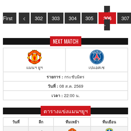
‹
First
<
302
303
304
305
306
307
›
NEXT MATCH
แมนฯ ยูฯ
เปแอสเช
รายการ :
กระชับมิตร
วันที่ :
08 ส.ค. 2569
เวลา :
22:00 น.
ตารางแข่งแมนฯยูฯ
วันที่
ลีก
ทีมเหย้า
ทีมเยือน