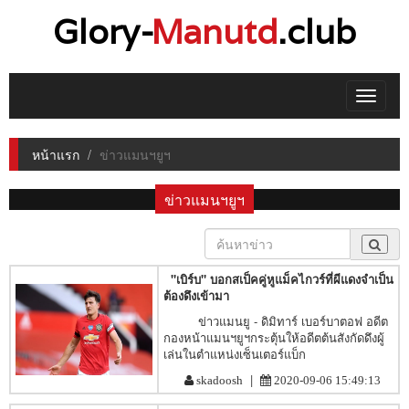
Glory-
Manutd
.club
Toggle
navigat
หน้าแรก
ข่าวแมนฯยูฯ
ข่าวแมนฯยูฯ
"เบิร์บ" บอกสเป็คคู่หูแม็คไกวร์ที่ผีแดงจำเป็น
ต้องดึงเข้ามา
ข่าวแมนยู - ดิมิทาร์ เบอร์บาตอฟ อดีต
กองหน้าแมนฯยูฯกระตุ้นให้อดีตต้นสังกัดดึงผู้
เล่นในตำแหน่งเซ็นเตอร์แบ็ก
|
skadoosh
2020-09-06 15:49:13