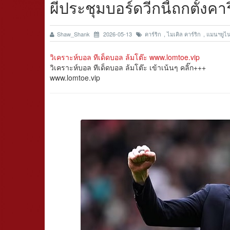
ผีประชุมบอร์ดวีกนี้ถกตั้งค
Shaw_Shank
2026-05-13
คาร์ริก
,
ไมเคิล คาร์ริก
,
แมนฯยูไน
วิเคราะห์บอล ทีเด็ดบอล ล้มโต๊ะ www.lomtoe.vip
วิเคราะห์บอล ทีเด็ดบอล ล้มโต๊ะ เข้าเน้นๆ คลิ๊ก+++
www.lomtoe.vip