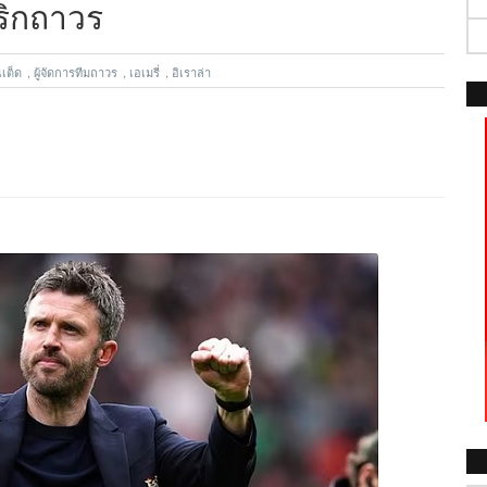
าริกถาวร
เต็ด
,
ผู้จัดการทีมถาวร
,
เอเมรี่
,
อิเราล่า