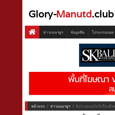
Glory-
Manutd
.club
ข่าวแมนฯยูฯ
ข้อมูลทีม
โปรแกรมบอล
หน้าแรก
ข่าวแมนฯยูฯ
ผีประชุมบอร์ดวีกนี้ถกตั้