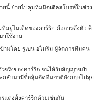
นี้ ย้ายไปคุมทีมมิดเดิลสโบรห์ในช่วง
มทีมยูไนเต็ดของคาร์ริก คือการดึงตัว ค็
บมาใช้งาน
ข้ามโดย รูเบน อโมริม ผู้จัดการทีมคน
ัวจริงของคาร์ริก จนได้รับสัญญาฉบับ
ละกลับมามีชื่อลุ้นติดทีมชาติอังกฤษไปลุย
ต่งตั้งคาร์ริกด้วยเช่นกัน