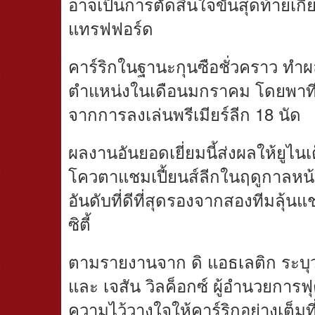
อาจเป็นการตัดสินใจขั้นสุดท้ายเกี
แทรฟฟอร์ด
คาร์ริกในฐานะกุนซือชั่วคราว ทำผลง
ตำแหน่งในเดือนมกราคม โดยพาทีม
จากการลงเล่นพรีเมียร์ลีก 18 นัด
ผลงานอันยอดเยี่ยมนี้ส่งผลให้ยูไนเ
โควตาแชมเปี้ยนส์ลีกในฤดูกาลหน้
อันดับที่ดีที่สุดรองจากสองทีมลุ้
ซิตี้
ตามรายงานจาก ดิ แอธเลติก ระบุว่
และ เจสัน วิลค็อกซ์ ผู้อำนวยการ
ความไว้วางใจให้คาร์ริกอย่างเต็มที