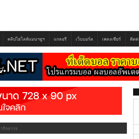
คลิปไฮไลท์แมนฯยูฯ
แกลอรี
เว็บบอร์ด
เพลงเชียร์
ติดต
งคาริกถาวร