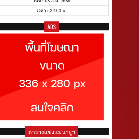
วันที่ :
08 ส.ค. 2569
เวลา :
22:00 น.
ADS
ตารางแข่งแมนฯยูฯ