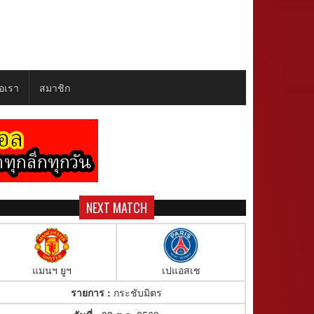
่อเรา
สมาชิก
NEXT MATCH
แมนฯ ยูฯ
เปแอสเช
รายการ :
กระชับมิตร