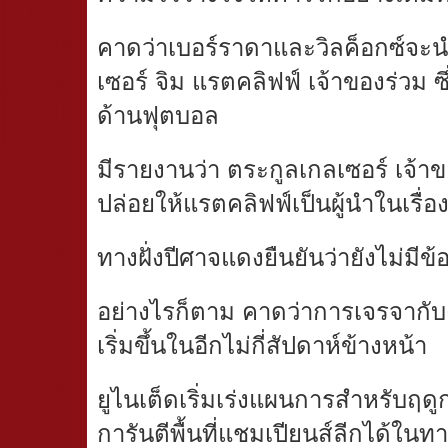
คาดว่าเบอร์ราดาและวิลค็อกซ์จะนำข
เซอร์ จิม แรตคลิฟฟ์ เจ้าของร่วม 
ด้านฟุตบอล
มีรายงานว่า ตระกูลเกลเซอร์ เจ้าข
ปล่อยให้แรตคลิฟฟ์เป็นผู้นำในเรื่อง
ทางฝั่งปีศาจแดงยืนยันว่ายังไม่มีข
อย่างไรก็ตาม คาดว่าการเจรจากับ
เริ่มขึ้นในอีกไม่กี่สัปดาห์ข้างหน้า
ยูไนเต็ดเริ่มเร่งแผนการสำหรับฤด
การันตีพื้นที่แชมเปียนส์ลีกได้ใน