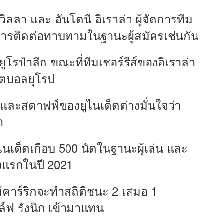
 วิลลา และ อันโดนี อิเราล่า ผู้จัดการทีม
บการติดต่อทาบทามในฐานะผู้สมัครเช่นกัน
ยูโรป้าลีก ขณะที่ทีมเชอร์รีส์ของอิเราล่า
ฟุตบอลยุโรป
ตะและสตาฟฟ์ของยูไนเต็ดต่างมั่นใจว่า
า
ูไนเต็ดเกือบ 500 นัดในฐานะผู้เล่น และ
ั้งแรกในปี 2021
ม้คาร์ริกจะทำสถิติชนะ 2 เสมอ 1
ล์ฟ รังนิก เข้ามาแทน