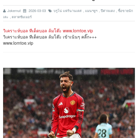
Jokernut
2026-03-03
บรูโน่ แฟร์นานเดส
,
แมนฯยูฯ
,
ปีศาจแดง
,
ซื้อขายนัก
เตะ
,
ตลาดซัมเมอร์
วิเคราะห์บอล ทีเด็ดบอล ล้มโต๊ะ www.lomtoe.vip
วิเคราะห์บอล ทีเด็ดบอล ล้มโต๊ะ เข้าเน้นๆ คลิ๊ก+++
www.lomtoe.vip