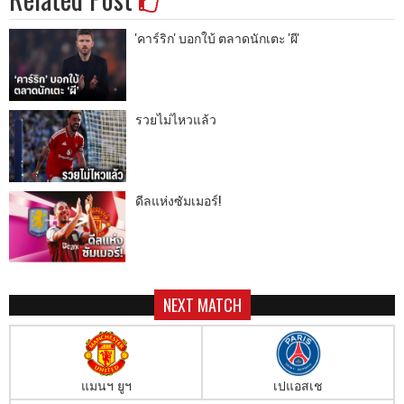
'คาร์ริก' บอกใบ้ ตลาดนักเตะ 'ผี'
รวยไม่ไหวแล้ว
ดีลแห่งซัมเมอร์!
NEXT MATCH
แมนฯ ยูฯ
เปแอสเช