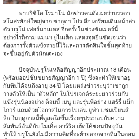
ฟาบริซิโอ โรมาโน่ นักข่าวคนดังเผยว่าบรรดา
สโมสรยักษ์ใหญ่จาก ซาอุดฯ โปร ลีก เตรียมเดินหน้าล่า
ตัว บรูโน่ เฟอร์นานเดส อีกครั้งในช่วงซัมเมอร์นี้
อย่างไรก็ตาม แมนฯ ยูไนเต็ด แสดงจุดยืนชัดเจนว่า
ต้องการรั้งตัวแข้งรายนี้ไว้และการตัดสินใจขั้นสุดท้าย
จะขึ้นอยู่กับตัวนักเตะเอง
ปัจจุบันบรูโน่เหลือสัญญาอีกประมาณ 18 เดือน
(พร้อมออปชั่นขยายสัญญาอีก 1 ปี) ซึ่งจะทำให้เขาอยู่
กับทีมได้จนถึงอายุ 34 ปี โดยแหล่งข่าวระบุว่าเขาถูก
วางตัวให้เป็น "ตัวหลัก" ในโปรเจกต์ระยะยาวร่วมกับ
แข้งรุ่นน้องอย่าง ค็อบบี้ เมนู และรุ่นพี่อย่าง แฮร์รี่ แม็ก
ไกวร์ แถมด้วยโอกาสในการไปเล่น ยูฟ่า แชมเปียนส์
ลีก ในฤดูกาลนี้ที่ดูสดใสขึ้นเรื่อยๆประกอบกับความ
สัมพันธ์อันดีกับ ไมเคิ่ล คาร์ริค เฮ้ดโค้ชคนปัจจุบัน
ทำให้ บรูโน่ยังไม่มีความคิดที่จะย้ายออกจากทีมในตอน