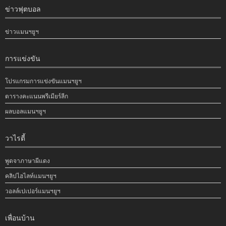
ข่าวฟุตบอล
ข่าวแมนฯยูฯ
การแข่งขัน
โปรแกรมการแข่งขันแมนฯยูฯ
ตารางคะแนนพรีเมียร์ลีก
ผลบอลแมนฯยูฯ
วาไรตี้
พูดจาภาษาผีแดง
คลิปไฮไลท์แมนฯยูฯ
วอลล์เปเปอร์แมนฯยูฯ
เพื่อนบ้าน