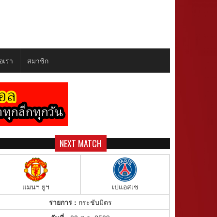
่อเรา
สมาชิก
NEXT MATCH
แมนฯ ยูฯ
เปแอสเช
รายการ :
กระชับมิตร