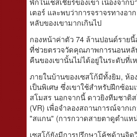
พักในเชสเชียร์ของเขา เนื่องจากบ
เตอร์ และพบว่าการจราจรทางอาก
หลับของเขามากเกินไป
กองหน้าค่าตัว 74 ล้านปอนด์รายนี้
ที่ช่วยตรวจวัดคุณภาพการนอนหลั
คืนของเขานั้นไม่ได้อยู่ในระดับท
ภายในบ้านของเซสโก้มีทั้งยิม, ห
เป็นพิเศษ ซึ่งเขาใช้สำหรับฝึกซ้อม
สโมสร นอกจากนี้ ดาวยิงทีมชาติสโล
(VR) เพื่อจำลองสถานการณ์จากเกมท
"สแกน" (การกวาดสายตาดูตำแหน่
เซสโก้ยังมีการปรึกษาโค้ชด้านจิตว