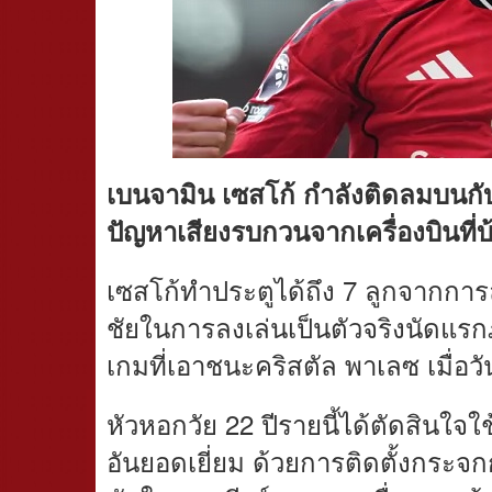
เบนจามิน เซสโก้ กำลังติดลมบนกั
ปัญหาเสียงรบกวนจากเครื่องบินที่
เซสโก้ทำประตูได้ถึง 7 ลูกจากการ
ชัยในการลงเล่นเป็นตัวจริงนัดแรก
เกมที่เอาชนะคริสตัล พาเลซ เมื่อวั
หัวหอกวัย 22 ปีรายนี้ได้ตัดสินใจใ
อันยอดเยี่ยม ด้วยการติดตั้งกระจกกั