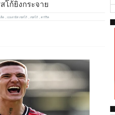
ซสโก้ยิงกระจาย
เต็ด
,
เบนจามิส เซสโก้
,
เซสโก้
,
คาร์ริค