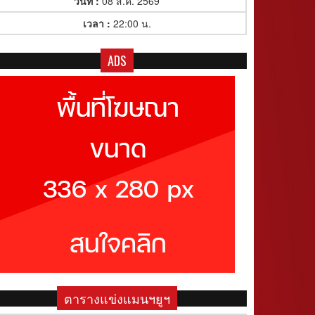
วันที่ :
08 ส.ค. 2569
เวลา :
22:00 น.
ADS
ตารางแข่งแมนฯยูฯ