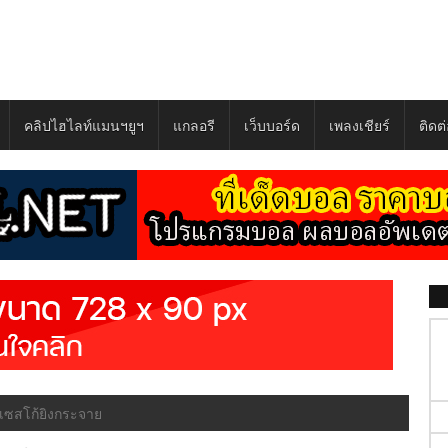
คลิปไฮไลท์แมนฯยูฯ
แกลอรี
เว็บบอร์ด
เพลงเชียร์
ติดต
ยเซสโก้ยิงกระจาย