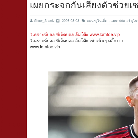
เผยกระจกกันเสียงตัวช่วยเ
Shaw_Shank
2026-03-03
แมนฯยูไนเต็ด
,
แมนเชสเตอร์ ยูไน
วิเคราะห์บอล ทีเด็ดบอล ล้มโต๊ะ www.lomtoe.vip
วิเคราะห์บอล ทีเด็ดบอล ล้มโต๊ะ เข้าเน้นๆ คลิ๊ก+++
www.lomtoe.vip