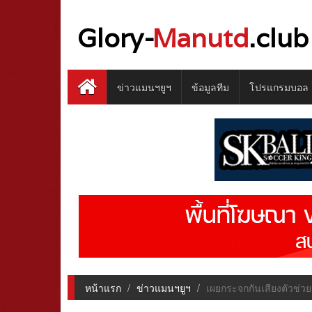
Glory-
Manutd
.club
ข่าวแมนฯยูฯ
ข้อมูลทีม
โปรแกรมบอล
หน้าแรก
ข่าวแมนฯยูฯ
เผยกระจกกันเสียงตัวช่ว