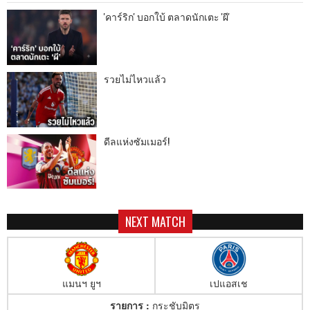
'คาร์ริก' บอกใบ้ ตลาดนักเตะ 'ผี'
รวยไม่ไหวแล้ว
ดีลแห่งซัมเมอร์!
NEXT MATCH
แมนฯ ยูฯ
เปแอสเช
รายการ :
กระชับมิตร