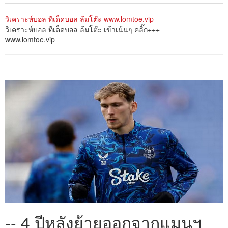
วิเคราะห์บอล ทีเด็ดบอล ล้มโต๊ะ www.lomtoe.vip
วิเคราะห์บอล ทีเด็ดบอล ล้มโต๊ะ เข้าเน้นๆ คลิ๊ก+++
www.lomtoe.vip
-- 4 ปีหลังย้ายออกจากแมนฯ