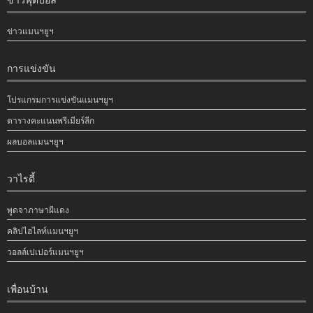
ข่าวแมนฯยูฯ
การแข่งขัน
โปรแกรมการแข่งขันแมนฯยูฯ
ตารางคะแนนพรีเมียร์ลีก
ผลบอลแมนฯยูฯ
วาไรตี้
พูดจาภาษาผีแดง
คลิปไฮไลท์แมนฯยูฯ
วอลล์เปเปอร์แมนฯยูฯ
เพื่อนบ้าน