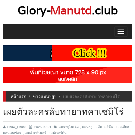
Glory-
Manutd
.club
Toggle
navigat
หน้าแรก
ข่าวแมนฯยูฯ
เผยตัวละครลับทายาทคาเซมิโร่
เผยตัวละครลับทายาทคาเซมิโร่
Shaw_Shank
2026-02-21
แมนฯยูไนเต็ด
,
แมนฯยู
,
อดัม วอร์ตัน
,
เอลเลียต
แอนเดอร์สัน
,
เจมส์ การ์เนอร์
,
เอฟเวอร์ตัน