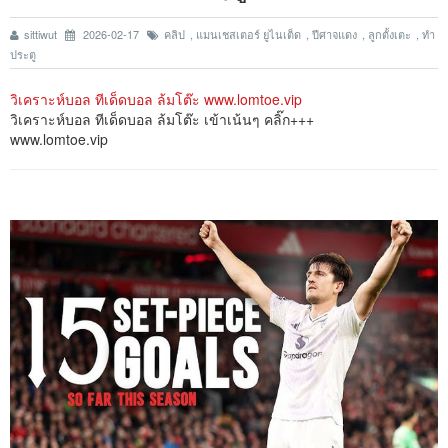
sittiwut
2026-02-17
คลิป
,
แมนเชสเตอร์ ยูไนเต็ด
,
ปีศาจแดง
,
ลูกตั้งเตะ
,
ทำ
ประตู
วิเคราะห์บอล ทีเด็ดบอล ล้มโต๊ะ www.lomtoe.vip
วิเคราะห์บอล ทีเด็ดบอล ล้มโต๊ะ เข้าเน้นๆ คลิ๊ก+++
www.lomtoe.vip