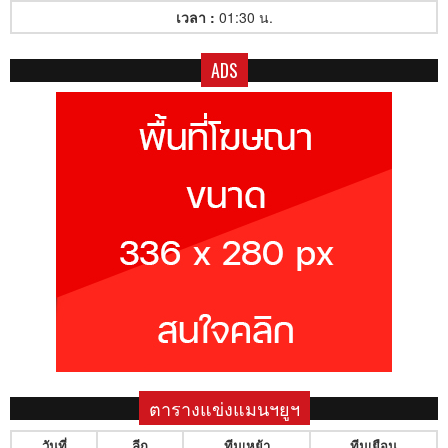
เวลา :
01:30 น.
ADS
ตารางแข่งแมนฯยูฯ
วันที่
ลีก
ทีมเหย้า
ทีมเยือน