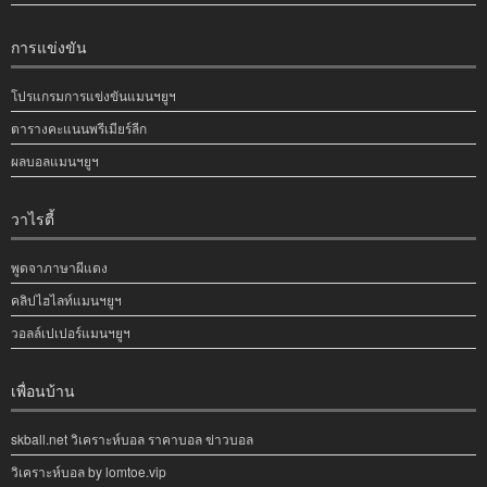
การแข่งขัน
โปรแกรมการแข่งขันแมนฯยูฯ
ตารางคะแนนพรีเมียร์ลีก
ผลบอลแมนฯยูฯ
วาไรตี้
พูดจาภาษาผีแดง
คลิปไฮไลท์แมนฯยูฯ
วอลล์เปเปอร์แมนฯยูฯ
เพื่อนบ้าน
skball.net วิเคราะห์บอล ราคาบอล ข่าวบอล
วิเคราะห์บอล by lomtoe.vip