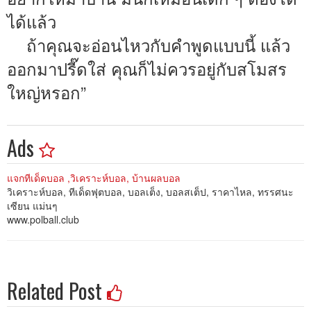
ได้แล้ว
ถ้าคุณจะอ่อนไหวกับคำพูดแบบนี้ แล้ว
ออกมาปรี๊ดใส่ คุณก็ไม่ควรอยู่กับสโมสร
ใหญ่หรอก”
Ads
แจกทีเด็ดบอล ,วิเคราะห์บอล, บ้านผลบอล
วิเคราะห์บอล, ทีเด็ดฟุตบอล, บอลเต็ง, บอลสเต็ป, ราคาไหล, ทรรศนะ
เซียน แม่นๆ
www.polball.club
Related Post