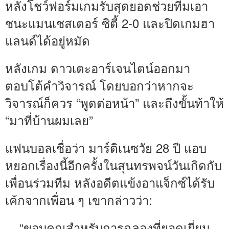
หลังโชว์ฟอร์มเกมรับสุดยอดช่วยทีมเอา
ชนะแมนเชสเตอร์ ซิตี้ 2-0 และปิดเกมฮา
แลนด์ได้อยู่หมัด
หลังเกม ดาวเตะอาร์เจนไตน์ออกมา
ตอบโต้คำวิจารณ์ โดยบอกว่าหากจะ
วิจารณ์ก็ควร “พูดต่อหน้า” และถึงขั้นท้าให้
“มาที่บ้านผมเลย”
แฟนบอลเชื่อว่า มาร์ติเนซวัย 28 ปี แอบ
หยอกเรื่องนี้อีกครั้งในสุนทรพจน์วันเกิดกับ
เพื่อนร่วมทีม หลังอดีตแข้งอาแจ็กซ์ได้รับ
เค้กจากเพื่อน ๆ เขากล่าวว่า:
“ขอบคุณสำหรับการฉลองที่ยอดเยี่ยม