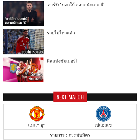
'คาร์ริก' บอกใบ้ ตลาดนักเตะ 'ผี'
รวยไม่ไหวแล้ว
ดีลแห่งซัมเมอร์!
NEXT MATCH
แมนฯ ยูฯ
เปแอสเช
รายการ :
กระชับมิตร