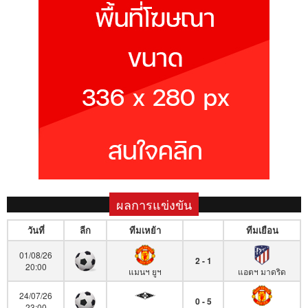
ผลการแข่งขัน
วันที่
ลีก
ทีมเหย้า
ทีมเยือน
01/08/26
2 - 1
20:00
แมนฯ ยูฯ
แอตฯ มาดริด
24/07/26
0 - 5
23:00