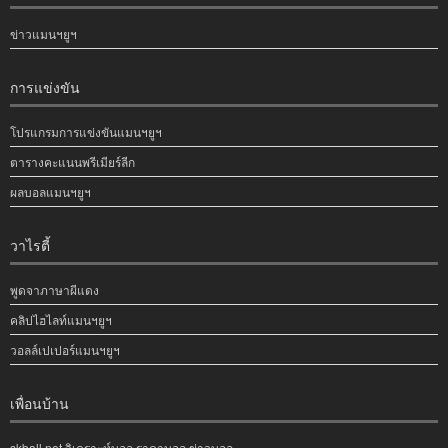
ข่าวแมนฯยูฯ
การแข่งขัน
โปรแกรมการแข่งขันแมนฯยูฯ
ตารางคะแนนพรีเมียร์ลีก
ผลบอลแมนฯยูฯ
วาไรตี้
พูดจาภาษาผีแดง
คลิปไฮไลท์แมนฯยูฯ
วอลล์เปเปอร์แมนฯยูฯ
เพื่อนบ้าน
skball.net วิเคราะห์บอล ราคาบอล ข่าวบอล