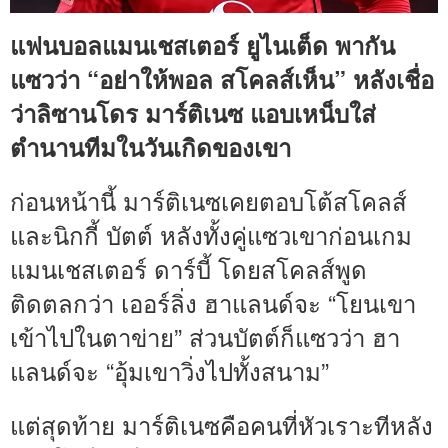
แฟนบอลแมนเชสเตอร์ ยูไนเต็ด พากัน
แซวว่า “อย่าให้พอล สโคลส์เห็น” หลังเชื่อ
ว่าลิซานโดร มาร์ติเนซ แอบเหน็บใส่
ตำนานทีมในวันเกิดของเขา
ก่อนหน้านี้ มาร์ติเนซเคยตอบโต้สโคลส์
และนิกกี้ บัตต์ หลังทั้งคู่แซวเขาก่อนเกม
แมนเชสเตอร์ ดาร์บี้ โดยสโคลส์พูด
ติดตลกว่า เออร์ลิ่ง ฮาแลนด์จะ “โยนเขา
เข้าไปในตาข่าย” ส่วนบัตต์ก็แซวว่า ฮา
แลนด์จะ “อุ้มเขาวิ่งไปทั้งสนาม”
แต่สุดท้าย มาร์ติเนซคือคนที่หัวเราะทีหลัง