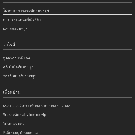
โปรแกรมการแข่งขันแมนฯยูฯ
ตารางคะแนนพรีเมียร์ลีก
ผลบอลแมนฯยูฯ
วาไรตี้
พูดจาภาษาผีแดง
คลิปไฮไลท์แมนฯยูฯ
วอลล์เปเปอร์แมนฯยูฯ
เพื่อนบ้าน
skball.net วิเคราะห์บอล ราคาบอล ข่าวบอล
วิเคราะห์บอล by lomtoe.vip
โปรแกรมบอล
ทีเด็ดบอล, บ้านผลบอล