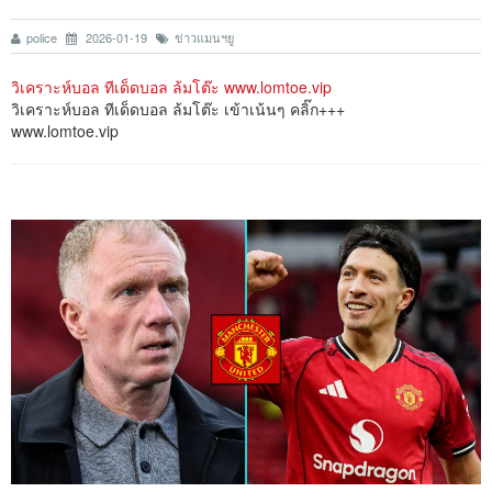
police
2026-01-19
ข่าวแมนฯยู
วิเคราะห์บอล ทีเด็ดบอล ล้มโต๊ะ www.lomtoe.vip
วิเคราะห์บอล ทีเด็ดบอล ล้มโต๊ะ เข้าเน้นๆ คลิ๊ก+++
www.lomtoe.vip