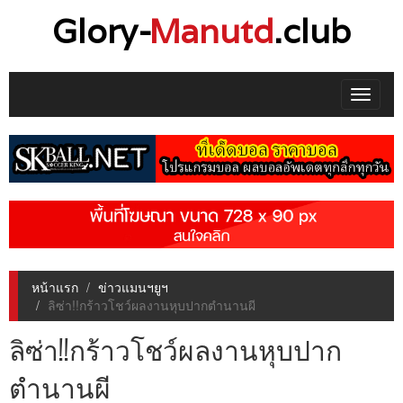
Glory-
Manutd
.club
Toggle
navigat
หน้าแรก
ข่าวแมนฯยูฯ
ลิซ่า!!กร้าวโชว์ผลงานหุบปากตำนานผี
ลิซ่า!!กร้าวโชว์ผลงานหุบปาก
ตำนานผี