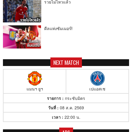
รวยไม่ไหวแล้ว
ดีลแห่งซัมเมอร์!
NEXT MATCH
แมนฯ ยูฯ
เปแอสเช
รายการ :
กระชับมิตร
วันที่ :
08 ส.ค. 2569
เวลา :
22:00 น.