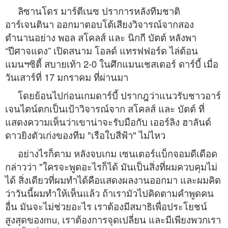
ลิซานโดร มาร์ตีเนซ ปราการหลังทีมชาติ
อาร์เจนตินา ออกมาตอบโต้เสียงวิจารณ์จากสอง
ตำนานอย่าง พอล สโคลส์ และ นิกกี บัตต์ หลังพา
“ปีศาจแดง” เปิดสนาม โอลด์ แทรฟฟอร์ด ไล่ต้อน
แมนฯซิตี้ สบายเท้า 2-0 ในศึกแมนเชสเตอร์ ดาร์บี้ เมื่อ
วันเสาร์ที่ 17 มกราคม ที่ผ่านมา
โดยย้อนไปก่อนเกมดาร์บี้ ปรากฎว่าแนวรับชาวอาร์
เจนไตน์ตกเป็นเป้าวิจารณ์จาก สโคลส์ และ บัตต์ ที่
แสดงความเห็นว่าเขาน่าจะรับมือกับ เออร์ลิง ฮาลันด์
ดาวยิงตัวเก่งของทีม "เรือใบสีฟ้า" ไม่ไหว
อย่างไรก็ตาม หลังจบเกม เซนเตอร์แบ็กจอมดีเดือด
กล่าวว่า "ใครจะพูดอะไรก็ได้ มันเป็นสิ่งที่ผมควบคุมไม่
ได้ สิ่งเดียวที่ผมทำได้คือแสดงผลงานออกมา และผมคิด
ว่าวันนี้ผมทำให้เห็นแล้ว ถ้าเรามัวไปคิดตามคำพูดคน
อื่น มันจะไม่ช่วยอะไร เราต้องมีสมาธิเพื่อประโยชน์
สูงสุดของmu, เราต้องการจุดเปลี่ยน และมีเพียงพวกเรา