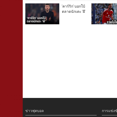
'คาร์ริก' บอกใบ้
ตลาดนักเตะ 'ผี'
ข่าวฟุตบอล
การแข่งข