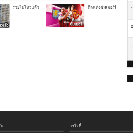
รวยไม่ไหวแล้ว
ดีลแห่งซัมเมอร์!
1
2
1
ัน
วาไรตี้