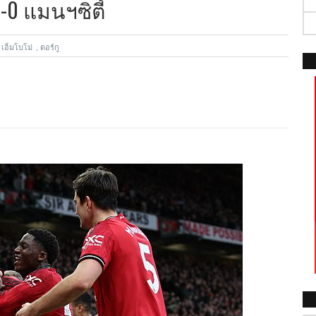
-0 แมนฯซิตี้
,
เอ็มโบโม่
,
ดอร์กู