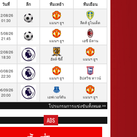
วันที่
ลีก
ทีมเหย้า
ทีมเยือน
12/08/26
01:30
แมนฯ ยูฯ
ลีดส์ ยูไนเต็ด
15/08/26
21:45
แมนฯ ยูฯ
เอซี มิลาน
22/08/26
18:30
ฮัลล์ ซิตี้
แมนฯ ยูฯ
30/08/26
22:30
แมนฯ ยูฯ
อิปสวิช ทาวน์
06/09/26
20:00
เอฟเวอร์ตัน
แมนฯ ยูฯ
โปรแกรมการแข่งขันทั้งหมด >>
ADS