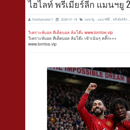
ไฮไลท์ พรีเมียร์ลีก แมนฯยู 2
Deathphobia11
2026-01-18
แมนฯยู
,
แมนฯซิตี้
,
พรีเมียร์ลีก
วิเคราะห์บอล ทีเด็ดบอล ล้มโต๊ะ www.lomtoe.vip
วิเคราะห์บอล ทีเด็ดบอล ล้มโต๊ะ เข้าเน้นๆ คลิ๊ก+++
www.lomtoe.vip