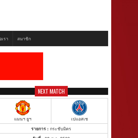
่อเรา
สมาชิก
NEXT MATCH
แมนฯ ยูฯ
เปแอสเช
รายการ :
กระชับมิตร