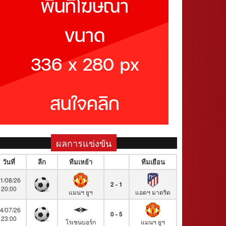
ผลการแข่งขัน
วันที่
ลีก
ทีมเหย้า
ทีมเยือน
1/08/26
2 - 1
20:00
แมนฯ ยูฯ
แอตฯ มาดริด
4/07/26
0 - 5
23:00
โรเซนบอร์ก
แมนฯ ยูฯ