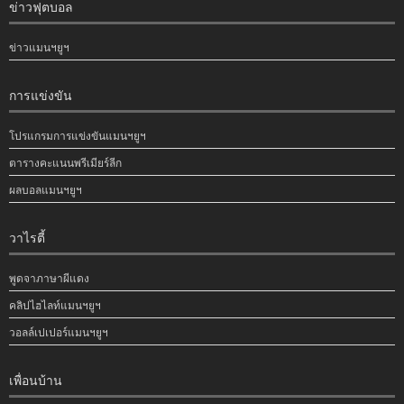
ข่าวฟุตบอล
ข่าวแมนฯยูฯ
การแข่งขัน
โปรแกรมการแข่งขันแมนฯยูฯ
ตารางคะแนนพรีเมียร์ลีก
ผลบอลแมนฯยูฯ
วาไรตี้
พูดจาภาษาผีแดง
คลิปไฮไลท์แมนฯยูฯ
วอลล์เปเปอร์แมนฯยูฯ
เพื่อนบ้าน