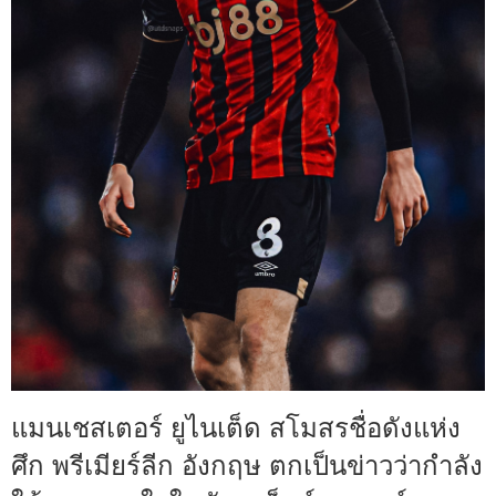
แมนเชสเตอร์ ยูไนเต็ด สโมสรชื่อดังแห่ง
ศึก พรีเมียร์ลีก อังกฤษ ตกเป็นข่าวว่ากำลัง