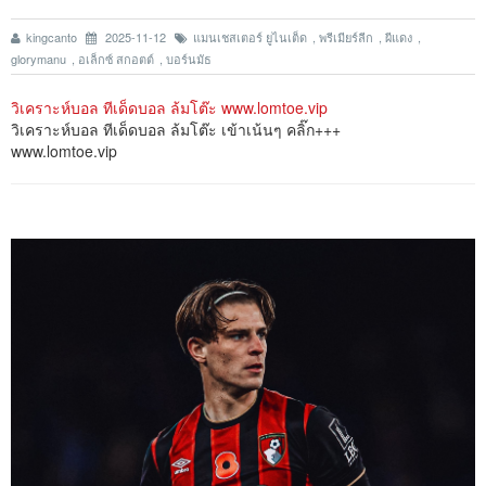
kingcanto
2025-11-12
แมนเชสเตอร์ ยูไนเต็ด
,
พรีเมียร์ลีก
,
ผีแดง
,
glorymanu
,
อเล็กซ์ สกอตต์
,
บอร์นมัธ
วิเคราะห์บอล ทีเด็ดบอล ล้มโต๊ะ www.lomtoe.vip
วิเคราะห์บอล ทีเด็ดบอล ล้มโต๊ะ เข้าเน้นๆ คลิ๊ก+++
www.lomtoe.vip