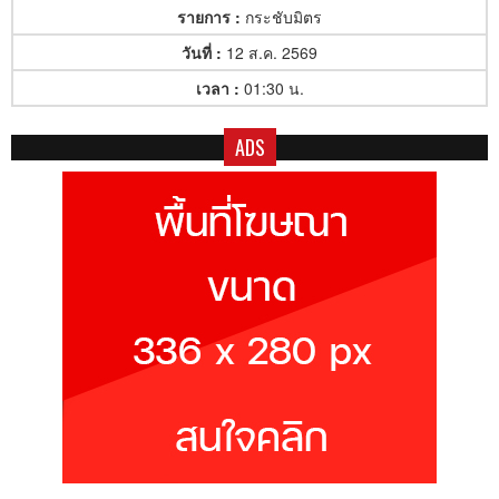
รายการ :
กระชับมิตร
วันที่ :
12 ส.ค. 2569
เวลา :
01:30 น.
ADS