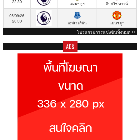
22:30
แมนฯ ยูฯ
อิปสวิช ทาวน์
06/09/26
20:00
เอฟเวอร์ตัน
แมนฯ ยูฯ
โปรแกรมการแข่งขันทั้งหมด >>
ADS