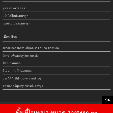
พูดจาภาษาผีแดง
คลิปไฮไลท์แมนฯยูฯ
วอลล์เปเปอร์แมนฯยูฯ
เพื่อนบ้าน
skball.net วิเคราะห์บอล ราคาบอล ข่าวบอล
วิเคราะห์บอล by lomtoe.vip
โปรแกรมบอล
ทีเด็ดบอล, บ้านผลบอล
ประวัตินักกีฬา, บทความต่างๆ
ข่าวลิเวอร์พูล by สยามลิเวอร์พูล
ปิด
Copyright © 2008 https://www.glory-manutd.club