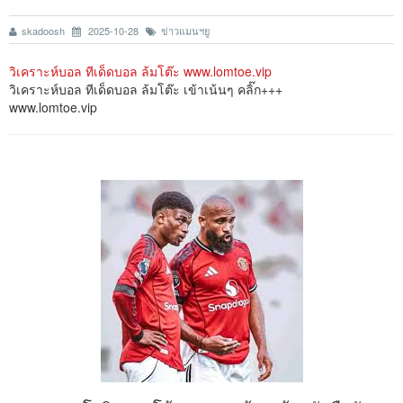
skadoosh
2025-10-28
ข่าวแมนฯยู
วิเคราะห์บอล ทีเด็ดบอล ล้มโต๊ะ www.lomtoe.vip
วิเคราะห์บอล ทีเด็ดบอล ล้มโต๊ะ เข้าเน้นๆ คลิ๊ก+++
www.lomtoe.vip