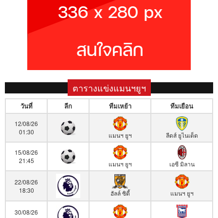
ตารางแข่งแมนฯยูฯ
วันที่
ลีก
ทีมเหย้า
ทีมเยือน
12/08/26
01:30
แมนฯ ยูฯ
ลีดส์ ยูไนเต็ด
15/08/26
21:45
แมนฯ ยูฯ
เอซี มิลาน
22/08/26
18:30
ฮัลล์ ซิตี้
แมนฯ ยูฯ
30/08/26