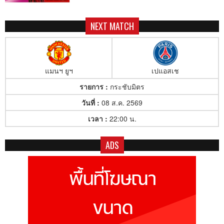
NEXT MATCH
แมนฯ ยูฯ
เปแอสเช
รายการ :
กระชับมิตร
วันที่ :
08 ส.ค. 2569
เวลา :
22:00 น.
ADS