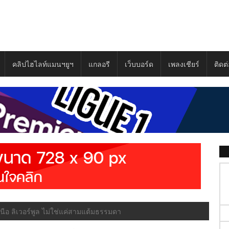
คลิปไฮไลท์แมนฯยูฯ
แกลอรี
เว็บบอร์ด
เพลงเชียร์
ติดต
เหนือ ลิเวอร์พูล ไม่ใช่แค่สามแต้มธรรมดา