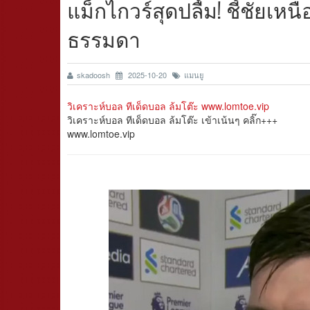
แม็กไกวร์สุดปลื้ม! ชี้ชัยเหน
ธรรมดา
skadoosh
2025-10-20
แมนยู
วิเคราะห์บอล ทีเด็ดบอล ล้มโต๊ะ www.lomtoe.vip
วิเคราะห์บอล ทีเด็ดบอล ล้มโต๊ะ เข้าเน้นๆ คลิ๊ก+++
www.lomtoe.vip