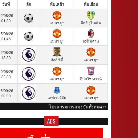
วันที่
ลีก
ทีมเหย้า
ทีมเยือน
12/08/26
01:30
แมนฯ ยูฯ
ลีดส์ ยูไนเต็ด
15/08/26
21:45
แมนฯ ยูฯ
เอซี มิลาน
22/08/26
18:30
ฮัลล์ ซิตี้
แมนฯ ยูฯ
30/08/26
22:30
แมนฯ ยูฯ
อิปสวิช ทาวน์
06/09/26
20:00
เอฟเวอร์ตัน
แมนฯ ยูฯ
โปรแกรมการแข่งขันทั้งหมด >>
ADS