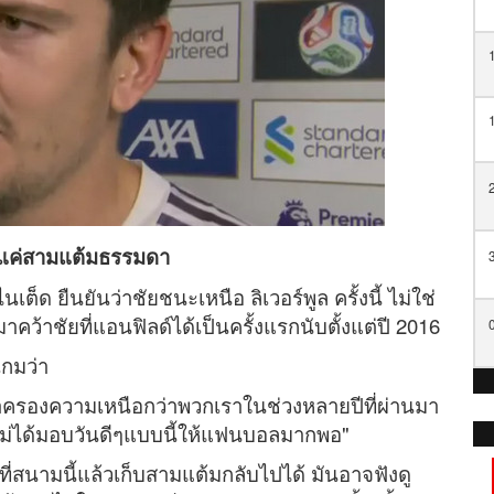
่ใช่แค่สามแต้มธรรมดา
ต็ด ยืนยันว่าชัยชนะเหนือ ลิเวอร์พูล ครั้งนี้ ไม่ใช่
้าชัยที่แอนฟิลด์ได้เป็นครั้งแรกนับตั้งแต่ปี 2016
เกมว่า
าครองความเหนือกว่าพวกเราในช่วงหลายปีที่ผ่านมา
ไม่ได้มอบวันดีๆแบบนี้ให้แฟนบอลมากพอ"
ที่สนามนี้แล้วเก็บสามแต้มกลับไปได้ มันอาจฟังดู