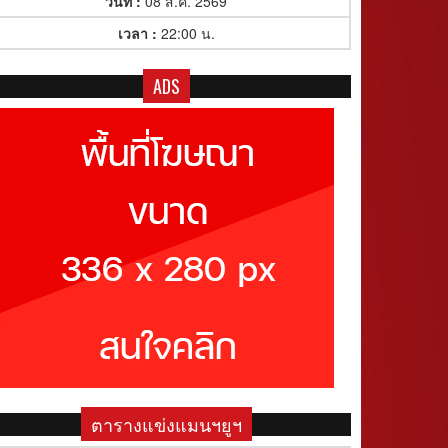
วันที่ :
08 ส.ค. 2569
เวลา :
22:00 น.
ADS
ตารางแข่งแมนฯยูฯ