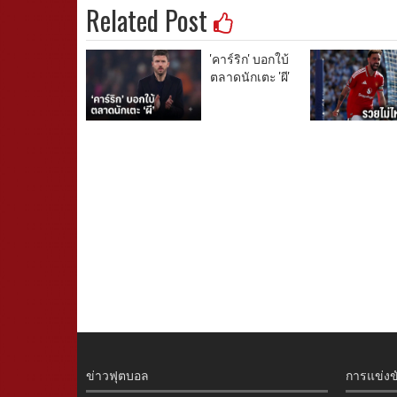
Related Post
'คาร์ริก' บอกใบ้
ตลาดนักเตะ 'ผี'
ข่าวฟุตบอล
การแข่งข