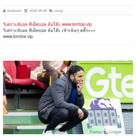
skadoosh
2025-09-28
แมนยู
วิเคราะห์บอล ทีเด็ดบอล ล้มโต๊ะ www.lomtoe.vip
วิเคราะห์บอล ทีเด็ดบอล ล้มโต๊ะ เข้าเน้นๆ คลิ๊ก+++
www.lomtoe.vip