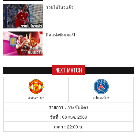
รวยไม่ไหวแล้ว
ดีลแห่งซัมเมอร์!
NEXT MATCH
แมนฯ ยูฯ
เปแอสเช
รายการ :
กระชับมิตร
วันที่ :
08 ส.ค. 2569
เวลา :
22:00 น.