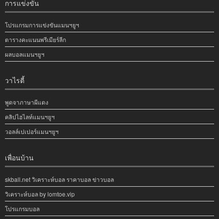
การแข่งขัน
โปรแกรมการแข่งขันแมนฯยูฯ
ตารางคะแนนพรีเมียร์ลีก
ผลบอลแมนฯยูฯ
วาไรตี้
พูดจาภาษาผีแดง
คลิปไฮไลท์แมนฯยูฯ
วอลล์เปเปอร์แมนฯยูฯ
เพื่อนบ้าน
skball.net วิเคราะห์บอล ราคาบอล ข่าวบอล
วิเคราะห์บอล by lomtoe.vip
โปรแกรมบอล