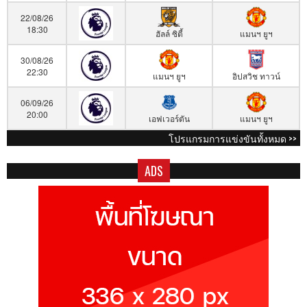
22/08/26
18:30
ฮัลล์ ซิตี้
แมนฯ ยูฯ
30/08/26
22:30
แมนฯ ยูฯ
อิปสวิช ทาวน์
06/09/26
20:00
เอฟเวอร์ตัน
แมนฯ ยูฯ
โปรแกรมการแข่งขันทั้งหมด >>
ADS