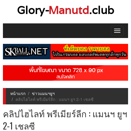
Glory-
Manutd
.club
Toggle
navigat
หน้าแรก
ข่าวแมนฯยูฯ
คลิปไฮไลท์ พรีเมียร์ลีก : แมนฯ ยูฯ 2-1 เชลซี
คลิปไฮไลท์ พรีเมียร์ลีก : แมนฯ ยูฯ
2-1 เชลซี