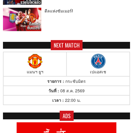
ดีลแห่งซัมเมอร์!
NEXT MATCH
แมนฯ ยูฯ
เปแอสเช
รายการ :
กระชับมิตร
วันที่ :
08 ส.ค. 2569
เวลา :
22:00 น.
ADS