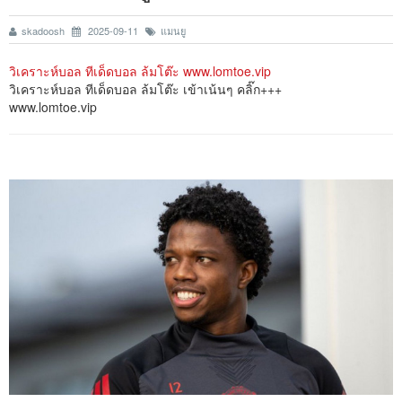
skadoosh
2025-09-11
แมนยู
วิเคราะห์บอล ทีเด็ดบอล ล้มโต๊ะ www.lomtoe.vip
วิเคราะห์บอล ทีเด็ดบอล ล้มโต๊ะ เข้าเน้นๆ คลิ๊ก+++
www.lomtoe.vip