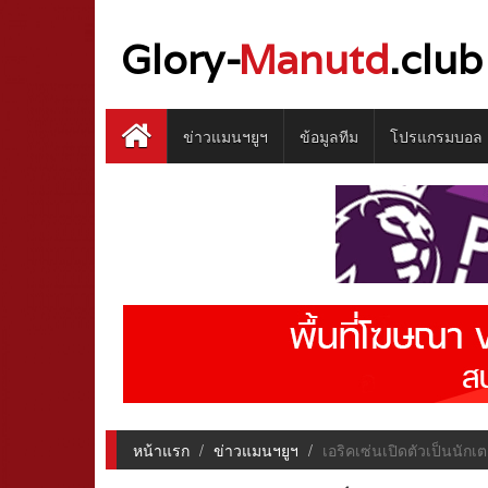
Glory-
Manutd
.club
ข่าวแมนฯยูฯ
ข้อมูลทีม
โปรแกรมบอล
หน้าแรก
ข่าวแมนฯยูฯ
เอริคเซ่นเปิดตัวเป็นนัก