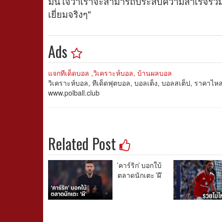
มั่นใจว่าเราจะสามารถประสบความสำเร็จร่วมก
เยี่ยมจริงๆ"
Ads
แจกทีเด็ดบอล ,วิเคราะห์บอล, บ้านผลบอล
วิเคราะห์บอล, ทีเด็ดฟุตบอล, บอลเต็ง, บอลสเต็ป, ราคาไ
www.polball.club
Related Post
'คาร์ริก' บอกใบ้
ตลาดนักเตะ 'ผี'