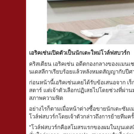
เอริคเซ่นเปิดตัวเป็นนักเตะใหม่โวล์ฟสบวร์ก
คริสเตียน เอริคเซ่น อดีตกองกลางของแมนเชส
นเดสลีกาเรียบร้อยแล้วหลังหมดสัญญากับปีศา
ก่อนหน้านี้เอริคเซ่นเคยได้รับข้อเสนอจาก เร็
สตาร์ แต่เจ้าตัวเลือกปฏิเสธไปโดยช่วงที่ผ่
สภาพความฟิต
อย่างไรก็ตามเมื่อหน้าต่างซื้อขายนักเตะซัมเ
โวล์ฟสบวร์กโดยเจ้าตัวกล่าวถึงการย้ายทีมครั้ง
"โวล์ฟสบวร์กคือสโมสรแรกของผมในบุนเดสลีกา