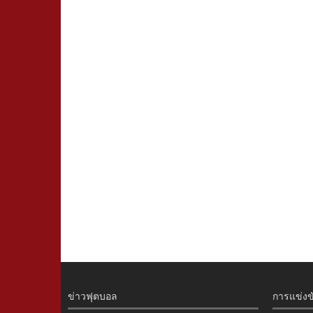
ข่าวฟุตบอล
การแข่งข