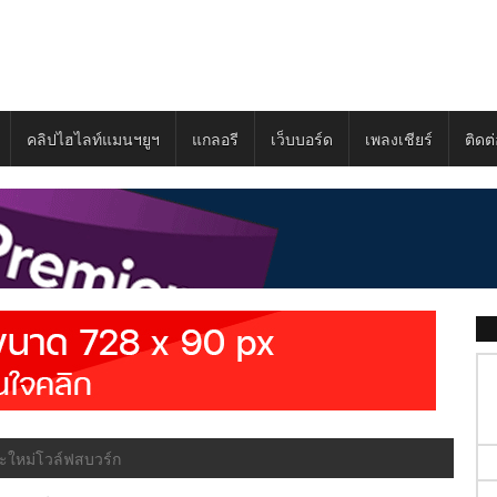
คลิปไฮไลท์แมนฯยูฯ
แกลอรี
เว็บบอร์ด
เพลงเชียร์
ติดต
เตะใหม่โวล์ฟสบวร์ก