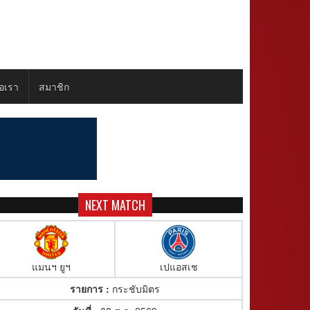
่อเรา
สมาชิก
NEXT MATCH
แมนฯ ยูฯ
เปแอสเช
รายการ :
กระชับมิตร