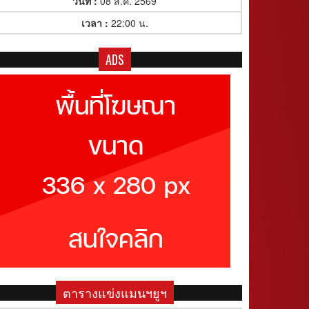
วันที่ :
08 ส.ค. 2569
เวลา :
22:00 น.
ADS
ตารางแข่งแมนฯยูฯ