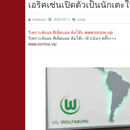
เอริคเซ่นเปิดตัวเป็นนักเตะ
skadoosh
2025-09-11
แมนยู
วิเคราะห์บอล ทีเด็ดบอล ล้มโต๊ะ www.lomtoe.vip
วิเคราะห์บอล ทีเด็ดบอล ล้มโต๊ะ เข้าเน้นๆ คลิ๊ก+++
www.lomtoe.vip