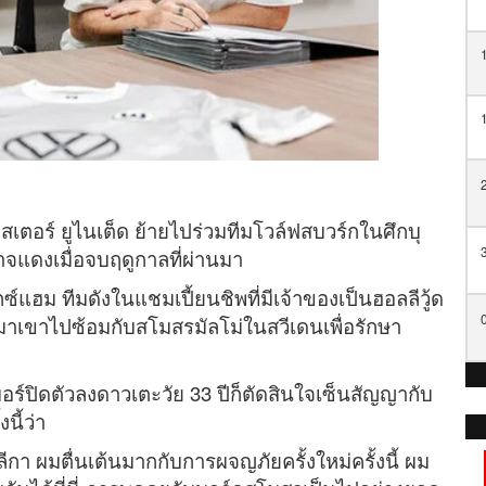
เตอร์ ยูไนเต็ด ย้ายไปร่วมทีมโวล์ฟสบวร์กในศึกบุ
จแดงเมื่อจบฤดูกาลที่ผ่านมา
กซ์แฮม ทีมดังในแชมเปี้ยนชิพที่มีเจ้าของเป็นฮอลลีวู้ด
านมาเขาไปซ้อมกับสโมสรมัลโม่ในสวีเดนเพื่อรักษา
มอร์ปิดตัวลงดาวเตะวัย 33 ปีก็ตัดสินใจเซ็นสัญญากับ
นี้ว่า
 ผมตื่นเต้นมากกับการผจญภัยครั้งใหม่ครั้งนี้ ผม