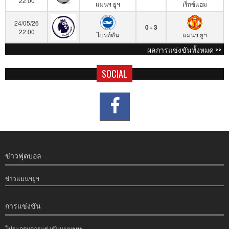
22:00
แมนฯ ยูฯ
เร็กซ์แฮม
24/05/26
0 - 3
22:00
ไบรท์ตัน
แมนฯ ยูฯ
ผลการแข่งขันทั้งหมด >>
SOCIAL
ข่าวฟุตบอล
ข่าวแมนฯยูฯ
การแข่งขัน
โปรแกรมการแข่งขันแมนฯยูฯ