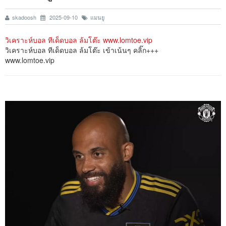
skadoosh
2025-09-10
แมนยู
วิเคราะห์บอล ทีเด็ดบอล ล้มโต๊ะ www.lomtoe.vip
วิเคราะห์บอล ทีเด็ดบอล ล้มโต๊ะ เข้าเน้นๆ คลิ๊ก+++
www.lomtoe.vip