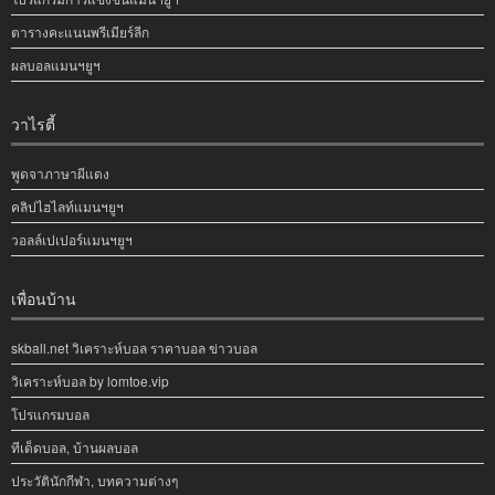
ตารางคะแนนพรีเมียร์ลีก
ผลบอลแมนฯยูฯ
วาไรตี้
พูดจาภาษาผีแดง
คลิปไฮไลท์แมนฯยูฯ
วอลล์เปเปอร์แมนฯยูฯ
เพื่อนบ้าน
skball.net วิเคราะห์บอล ราคาบอล ข่าวบอล
วิเคราะห์บอล by lomtoe.vip
โปรแกรมบอล
ทีเด็ดบอล, บ้านผลบอล
ประวัตินักกีฬา, บทความต่างๆ