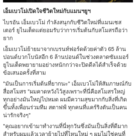
เอ็มเบวโม่เปิดใจชีวิตใหม่กับแมนฯยูฯ
ไบรอัน เอ็มเบวโม่ กำลังสนุกกับชีวิตใหม่ที่แมนเชส
เตอร์ ยูไนเต็ดแต่ยอมรับว่าการเริ่มต้นกับสโมสรถือว่า
ยาก
เอ็มเบวโม่ย้ายมาจากเบรนท์ฟอร์ดด้วยค่าตัว 65 ล้าน
ปอนด์บวกโบนัสอีก 6 ล้านปอนด์ในช่วงตลาดซัมเมอร์
ยูไนเต็ดพยายามอย่างหนักกว่าจะปิดดีลได้สำเร็จด้วย
ข้อเสนอครั้งที่สาม
"มันเป็นการเริ่มต้นที่ยากนะ" เอ็มเบวโม่ให้สัมภาษณ์กับ
สื่อสโมสร "ผมคาดหวังไว้สูงเพราะที่นี่คือสโมสรใหญ่
ทุกอย่างมันใหญ่ไปหมด ผมมีความสุขมากกับสิ่งที่เกิด
ขึ้นทั้งเพื่อนร่วมทีม สตาฟฟ์ ทุกคนที่แคร์ริงตันเป็นคน
น่ารักจริงๆ"
"คุณอยากเข้ามาทำงานที่นี่ทุกวันซึ่งมันเป็นสิ่งที่ดีมาก
สำหรับผมแล้วเวลาย้ายไปที่ไหนใหม่ ๆ ผมไม่ใช่คนที่