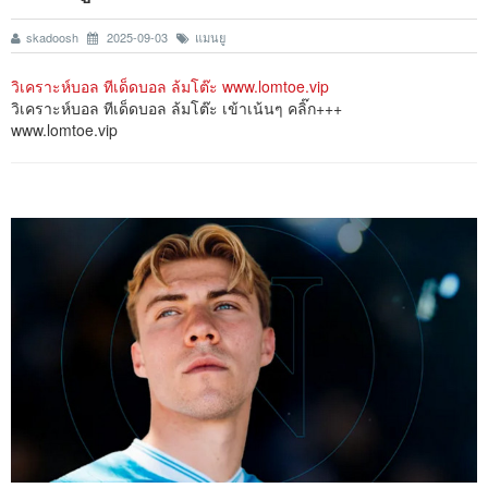
skadoosh
2025-09-03
แมนยู
วิเคราะห์บอล ทีเด็ดบอล ล้มโต๊ะ www.lomtoe.vip
วิเคราะห์บอล ทีเด็ดบอล ล้มโต๊ะ เข้าเน้นๆ คลิ๊ก+++
www.lomtoe.vip