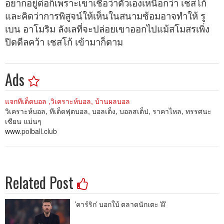
อยากอยู่ต่อก็เพราะเขาเชื่อว่าตัวเองเหนือกว่า เชสโก้
และคิดว่าการพิสูจน์ให้เห็นในสนามซ้อมอาจทำให้ รู
เบน อาโมริม ลังเลที่จะปล่อยเขาออกไปแม้สโมสรเพิ่ง
ปิดดีลคว้า เชสโก้ เข้ามาก็ตาม
Ads
แจกทีเด็ดบอล ,วิเคราะห์บอล, บ้านผลบอล
วิเคราะห์บอล, ทีเด็ดฟุตบอล, บอลเต็ง, บอลสเต็ป, ราคาไหล, ทรรศนะ
เซียน แม่นๆ
www.polball.club
Related Post
'คาร์ริก' บอกใบ้ ตลาดนักเตะ 'ผี'