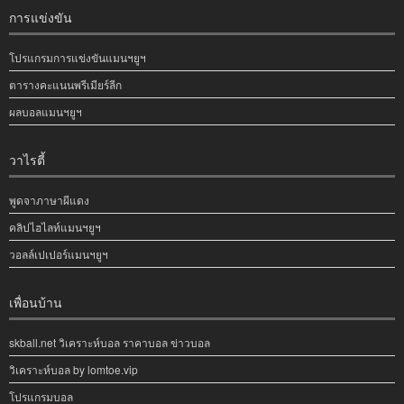
การแข่งขัน
โปรแกรมการแข่งขันแมนฯยูฯ
ตารางคะแนนพรีเมียร์ลีก
ผลบอลแมนฯยูฯ
วาไรตี้
พูดจาภาษาผีแดง
คลิปไฮไลท์แมนฯยูฯ
วอลล์เปเปอร์แมนฯยูฯ
เพื่อนบ้าน
skball.net วิเคราะห์บอล ราคาบอล ข่าวบอล
วิเคราะห์บอล by lomtoe.vip
โปรแกรมบอล