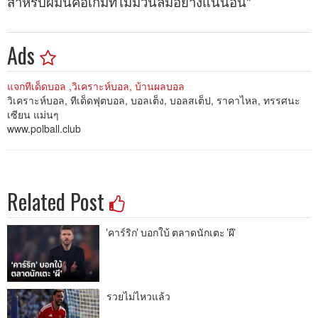
สำหรับผมนี่คือเกมที่ไม่มีวันลืมอย่างแน่นอน"
Ads
แจกทีเด็ดบอล ,วิเคราะห์บอล, บ้านผลบอล
วิเคราะห์บอล, ทีเด็ดฟุตบอล, บอลเต็ง, บอลสเต็ป, ราคาไหล, ทรรศนะ
เซียน แม่นๆ
www.polball.club
Related Post
'คาร์ริก' บอกใบ้ ตลาดนักเตะ 'ผี'
รวยไม่ไหวแล้ว