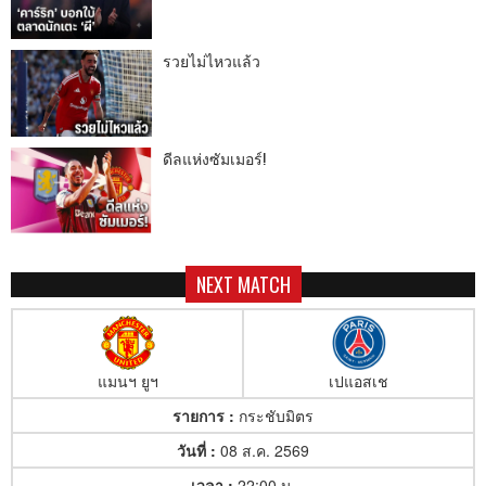
รวยไม่ไหวแล้ว
ดีลแห่งซัมเมอร์!
NEXT MATCH
แมนฯ ยูฯ
เปแอสเช
รายการ :
กระชับมิตร
วันที่ :
08 ส.ค. 2569
เวลา :
22:00 น.