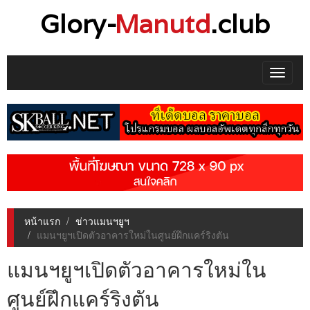
Glory-
Manutd
.club
Toggle
navigat
หน้าแรก
ข่าวแมนฯยูฯ
แมนฯยูฯเปิดตัวอาคารใหม่ในศูนย์ฝึกแคร์ริงตัน
แมนฯยูฯเปิดตัวอาคารใหม่ใน
ศูนย์ฝึกแคร์ริงตัน