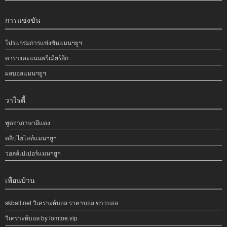
การแข่งขัน
โปรแกรมการแข่งขันแมนฯยูฯ
ตารางคะแนนพรีเมียร์ลีก
ผลบอลแมนฯยูฯ
วาไรตี้
พูดจาภาษาผีแดง
คลิปไฮไลท์แมนฯยูฯ
วอลล์เปเปอร์แมนฯยูฯ
เพื่อนบ้าน
skball.net วิเคราะห์บอล ราคาบอล ข่าวบอล
วิเคราะห์บอล by lomtoe.vip