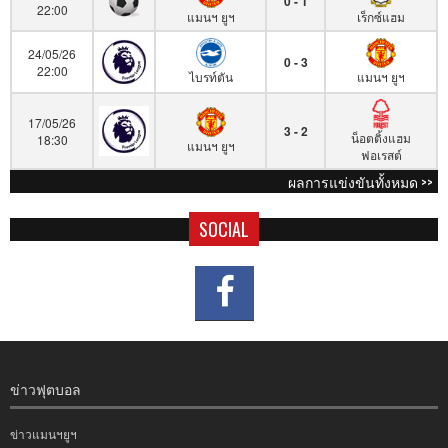
0 - 1
22:00
แมนฯ ยูฯ
เร็กซ์แฮม
24/05/26
0 - 3
22:00
ไบรท์ตัน
แมนฯ ยูฯ
17/05/26
3 - 2
น็อตติ้งแฮม
18:30
แมนฯ ยูฯ
ฟอเรสต์
ผลการแข่งขันทั้งหมด >>
SOCIAL
ข่าวฟุตบอล
ข่าวแมนฯยูฯ