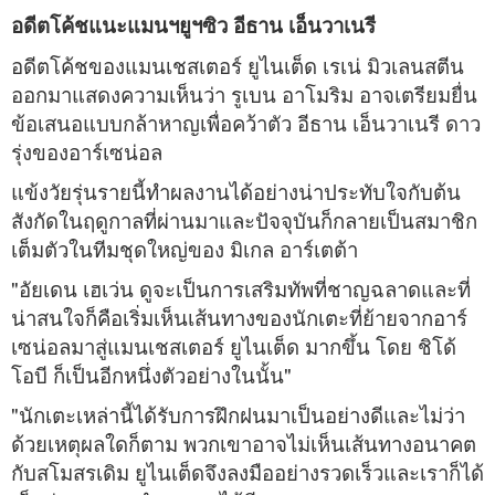
อดีตโค้ชแนะแมนฯยูฯซิว อีธาน เอ็นวาเนรี
อดีตโค้ชของแมนเชสเตอร์ ยูไนเต็ด เรเน่ มิวเลนสตีน
ออกมาแสดงความเห็นว่า รูเบน อาโมริม อาจเตรียมยื่น
ข้อเสนอแบบกล้าหาญเพื่อคว้าตัว อีธาน เอ็นวาเนรี ดาว
รุ่งของอาร์เซน่อล
แข้งวัยรุ่นรายนี้ทำผลงานได้อย่างน่าประทับใจกับต้น
สังกัดในฤดูกาลที่ผ่านมาและปัจจุบันก็กลายเป็นสมาชิก
เต็มตัวในทีมชุดใหญ่ของ มิเกล อาร์เตต้า
"อัยเดน เฮเว่น ดูจะเป็นการเสริมทัพที่ชาญฉลาดและที่
น่าสนใจก็คือเริ่มเห็นเส้นทางของนักเตะที่ย้ายจากอาร์
เซน่อลมาสู่แมนเชสเตอร์ ยูไนเต็ด มากขึ้น โดย ชิโด้
โอบี ก็เป็นอีกหนึ่งตัวอย่างในนั้น"
"นักเตะเหล่านี้ได้รับการฝึกฝนมาเป็นอย่างดีและไม่ว่า
ด้วยเหตุผลใดก็ตาม พวกเขาอาจไม่เห็นเส้นทางอนาคต
กับสโมสรเดิม ยูไนเต็ดจึงลงมืออย่างรวดเร็วและเราก็ได้