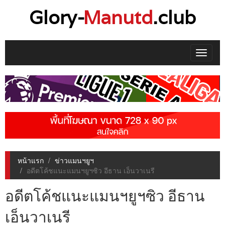
Glory-
Manutd
.club
Toggle
navigat
หน้าแรก
ข่าวแมนฯยูฯ
อดีตโค้ชแนะแมนฯยูฯซิว อีธาน เอ็นวาเนรี
อดีตโค้ชแนะแมนฯยูฯซิว อีธาน
เอ็นวาเนรี