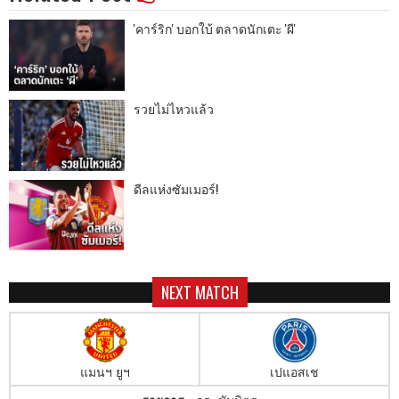
'คาร์ริก' บอกใบ้ ตลาดนักเตะ 'ผี'
รวยไม่ไหวแล้ว
ดีลแห่งซัมเมอร์!
NEXT MATCH
แมนฯ ยูฯ
เปแอสเช