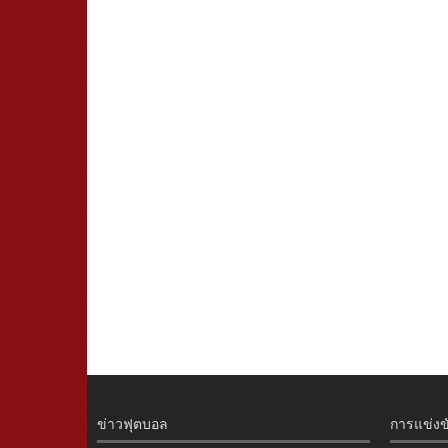
ข่าวฟุตบอล
การแข่งข