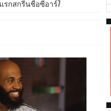
แรกสกรีนชื่อซีอาร์7