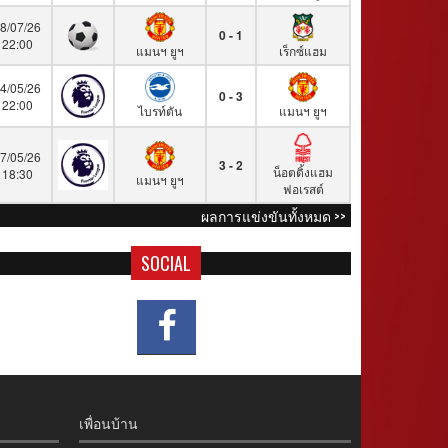
8/07/26
0 - 1
22:00
แมนฯ ยูฯ
เร็กซ์แฮม
4/05/26
0 - 3
22:00
ไบรท์ตัน
แมนฯ ยูฯ
7/05/26
3 - 2
น็อตติ้งแฮม
18:30
แมนฯ ยูฯ
ฟอเรสต์
ผลการแข่งขันทั้งหมด >>
SOCIAL
เพื่อนบ้าน