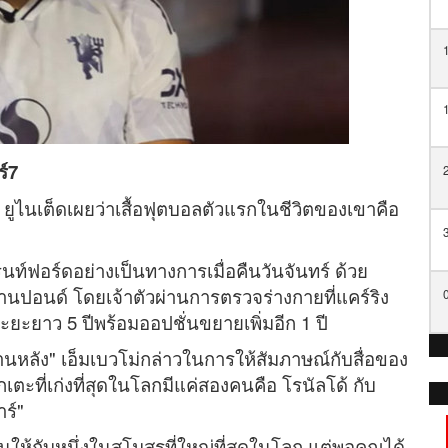
ร์7
ยูไนเต็ดเผยว่าเสื้อฟุตบอลตัวแรกในชีวิตของเขาคือ
นท์ฟอร์ดอย่างเป็นทางการเมื่อคืนวันจันทร์ ด้วย
ล้านปอนด์ โดยเจ้าตัวผ่านการตรวจร่างกายที่แคร์ริง
ระยะยาว 5 ปีพร้อมออปชั่นขยายเพิ่มอีก 1 ปี
ู่ด้านหลัง" เอ็มเบวโม่กล่าวในการให้สัมภาษณ์กับสื่อของ
เตะที่เก่งที่สุดในโลกมีแค่สองคนคือ โรนัลโด้ กับ
าร์"
ห้กับหนึ่งในสโมสรที่ใหญ่ที่สุดในโลก แต่พอคุณได้