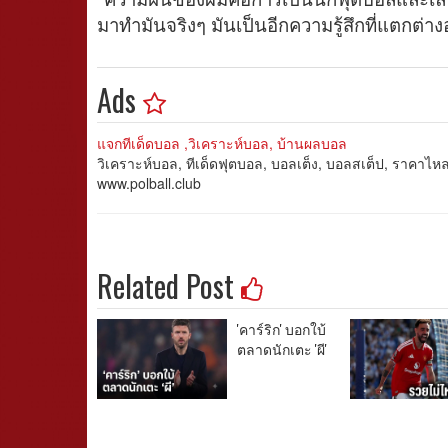
มาทำมันจริงๆ มันเป็นอีกความรู้สึกที่แตกต่างอ
Ads
แจกทีเด็ดบอล ,วิเคราะห์บอล, บ้านผลบอล
วิเคราะห์บอล, ทีเด็ดฟุตบอล, บอลเต็ง, บอลสเต็ป, ราคาไ
www.polball.club
Related Post
'คาร์ริก' บอกใบ้
ตลาดนักเตะ 'ผี'