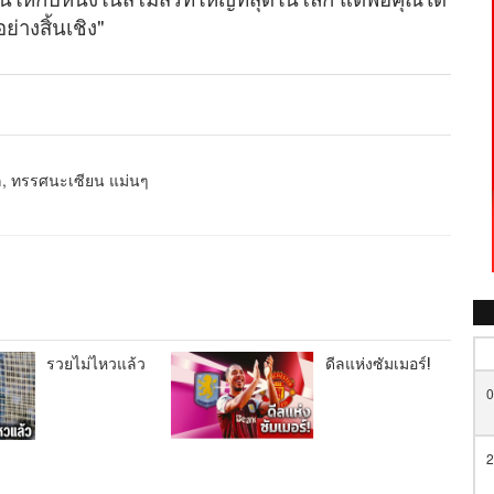
ย่างสิ้นเชิง"
หล, ทรรศนะเซียน แม่นๆ
รวยไม่ไหวแล้ว
ดีลแห่งซัมเมอร์!
0
2