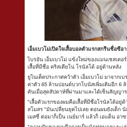
เอ็มเบวโม่เปิดใจเสื้อบอลตัวแรกสกรีนชื่อซีอา
ไบรอัน เอ็มเบวโม่ แข้งใหม่ของแมนเชสเตอร์ 
เสื้อที่มีชื่อ คริสเตียโน่ โรนัลโด้ อยู่ด้านหลัง
ยูไนเต็ดประกาศคว้าตัว เอ็มเบวโม่ มาจากเบร
ค่าตัว 65 ล้านปอนด์บวกโบนัสเพิ่มเติมอีก 6 
ตันเมื่อสุดสัปดาห์ที่ผ่านมาและได้เซ็นสัญญา
"เสื้อตัวแรกของผมคือเสื้อที่มีชื่อโรนัลโด้อย
สโมสร "มันเปลี่ยนยุคไปเลย ตอนผมยังเด็ก นัก
เมสซี่ ต่อมาก็เป็น เนย์มาร์ แล้วก็ เอแด็น อาซ
"ความฝันของผมคือการเป็นนักฟุตบอลและเล่นใ