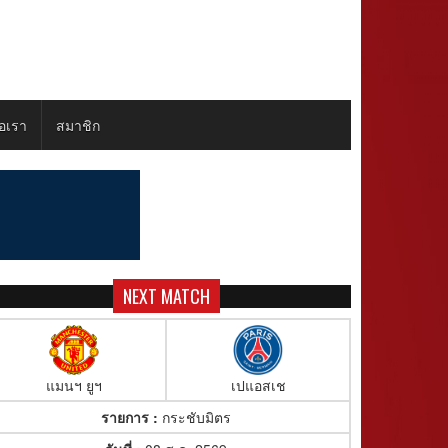
่อเรา
สมาชิก
NEXT MATCH
แมนฯ ยูฯ
เปแอสเช
รายการ :
กระชับมิตร