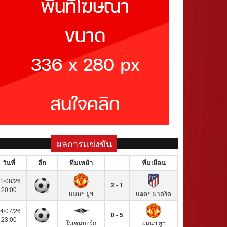
ผลการแข่งขัน
วันที่
ลีก
ทีมเหย้า
ทีมเยือน
1/08/26
2 - 1
20:00
แมนฯ ยูฯ
แอตฯ มาดริด
4/07/26
0 - 5
23:00
โรเซนบอร์ก
แมนฯ ยูฯ