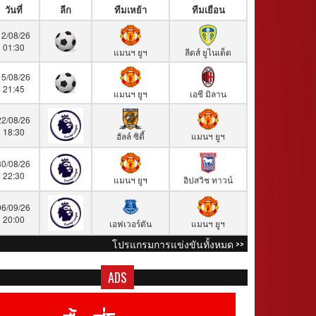
วันที่
ลีก
ทีมเหย้า
ทีมเยือน
12/08/26
01:30
แมนฯ ยูฯ
ลีดส์ ยูไนเต็ด
15/08/26
21:45
แมนฯ ยูฯ
เอซี มิลาน
22/08/26
18:30
ฮัลล์ ซิตี้
แมนฯ ยูฯ
30/08/26
22:30
แมนฯ ยูฯ
อิปสวิช ทาวน์
06/09/26
20:00
เอฟเวอร์ตัน
แมนฯ ยูฯ
โปรแกรมการแข่งขันทั้งหมด >>
ADS