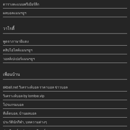
ตารางคะแนนพรีเมียร์ลีก
ผลบอลแมนฯยูฯ
วาไรตี้
พูดจาภาษาผีแดง
คลิปไฮไลท์แมนฯยูฯ
วอลล์เปเปอร์แมนฯยูฯ
เพื่อนบ้าน
skball.net วิเคราะห์บอล ราคาบอล ข่าวบอล
วิเคราะห์บอล by lomtoe.vip
โปรแกรมบอล
ทีเด็ดบอล, บ้านผลบอล
ประวัตินักกีฬา, บทความต่างๆ