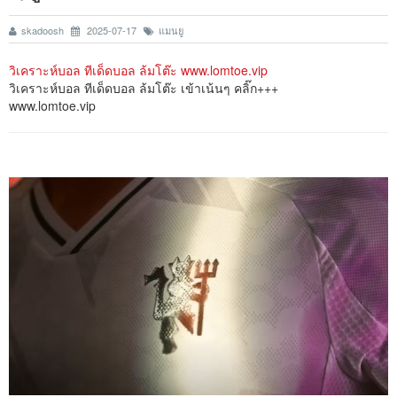
skadoosh
2025-07-17
แมนยู
วิเคราะห์บอล ทีเด็ดบอล ล้มโต๊ะ www.lomtoe.vip
วิเคราะห์บอล ทีเด็ดบอล ล้มโต๊ะ เข้าเน้นๆ คลิ๊ก+++
www.lomtoe.vip