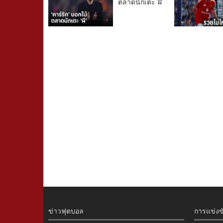
ตลาดนักเตะ 'ผี'
ข่าวฟุตบอล
การแข่งข