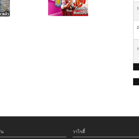
1
2
1
ัน
วาไรตี้