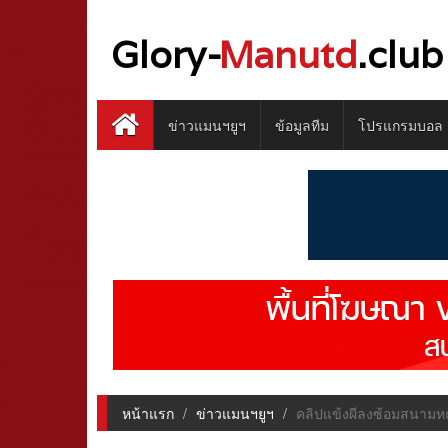
Glory-
Manutd
.club
ข่าวแมนฯยูฯ
ข้อมูลทีม
โปรแกรมบอล
หน้าแรก
ข่าวแมนฯยูฯ
คลิปแข้งผีลงซ้อมสนามห