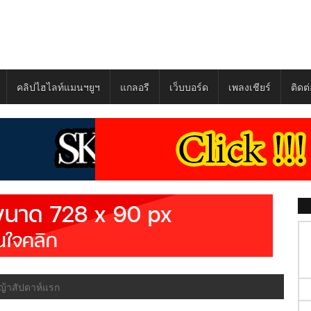
คลิปไฮไลท์แมนฯยูฯ
แกลอรี
เว็บบอร์ด
เพลงเชียร์
ติดต
ญ้าสัปดาห์แรก