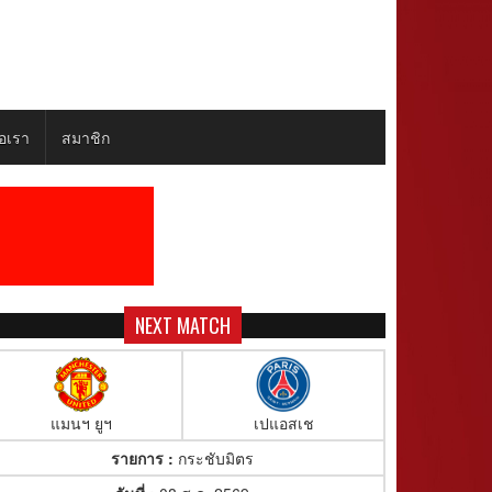
่อเรา
สมาชิก
NEXT MATCH
แมนฯ ยูฯ
เปแอสเช
รายการ :
กระชับมิตร