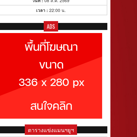
วันที่ :
08 ส.ค. 2569
เวลา :
22:00 น.
ADS
ตารางแข่งแมนฯยูฯ