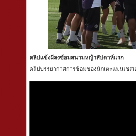
คลิปแข้งผีลงซ้อมสนามหญ้าสัปดาห์แรก
คลิปบรรยากาศการซ้อมของนักเตะแมนเชสเตอร