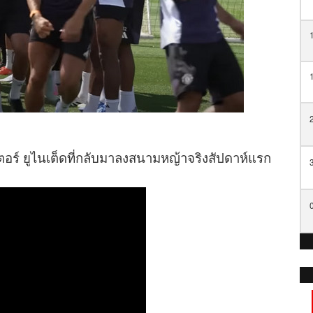
์ ยูไนเต็ดที่กลับมาลงสนามหญ้าจริงสัปดาห์แรก