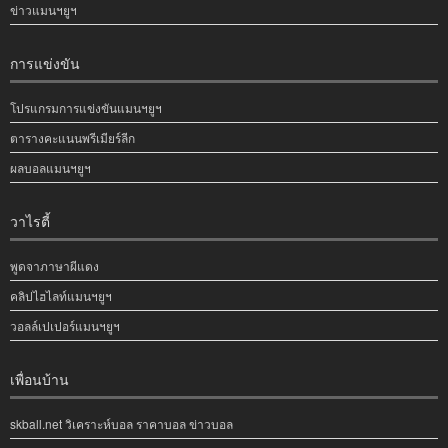
ข่าวแมนฯยูฯ
การแข่งขัน
โปรแกรมการแข่งขันแมนฯยูฯ
ตารางคะแนนพรีเมียร์ลีก
ผลบอลแมนฯยูฯ
วาไรตี้
พูดจาภาษาผีแดง
คลิปไฮไลท์แมนฯยูฯ
วอลล์เปเปอร์แมนฯยูฯ
เพื่อนบ้าน
skball.net วิเคราะห์บอล ราคาบอล ข่าวบอล