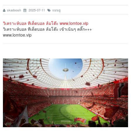
skadoosh
2025-07-11
แมนยู
วิเคราะห์บอล ทีเด็ดบอล ล้มโต๊ะ www.lomtoe.vip
วิเคราะห์บอล ทีเด็ดบอล ล้มโต๊ะ เข้าเน้นๆ คลิ๊ก+++
www.lomtoe.vip