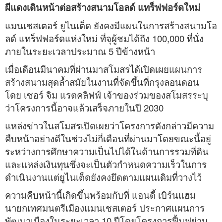
ผีแดงเดินหน้าต่อสร้างสนามโอลด์ แทร็ฟฟอร์ดใหม่
แมนเชสเตอร์ ยูไนเต็ด ยังคงมีแผนในการสร้างสนามโอ
ลด์ แทร็ฟฟอร์ดแห่งใหม่ ที่จุผู้ชมได้ถึง 100,000 ที่นั่ง
ภายในระยะเวลาประมาณ 5 ปีข้างหน้า
เมื่อเดือนมีนาคมที่ผ่านมาสโมสรได้เปิดเผยแผนการ
สร้างสนามสุดล้ำสมัยในงานที่จัดขึ้นที่กรุงลอนดอน
โดย เซอร์ จิม แรตคลิฟฟ์ เจ้าของร่วมของสโมสรระบุ
ว่าโครงการนี้อาจแล้วเสร็จภายในปี 2030
แหล่งข่าวในสโมสรเปิดเผยว่าโครงการดังกล่าวมีความ
คืบหน้าอย่างดีในช่วงไม่กี่เดือนที่ผ่านมาโดยขณะนี้อยู่
ระหว่างการศึกษาความเป็นไปได้ในด้านการรวมที่ดิน
และแหล่งเงินทุนซึ่งจะเป็นตัวกำหนดความเร็วในการ
ดำเนินงานแต่ยูไนเต็ดยังคงยึดตามแผนเดิมที่วางไว้
ความคืบหน้านี้เกิดขึ้นพร้อมกับที่ แอนดี้ เบิร์นแฮม
นายกเทศมนตรีเมืองแมนเชสเตอร์ ประกาศแผนการ
พัฒนาเมืองในระยะเวลา 10 ปีโดยโครงการฟื้นฟูย่าน