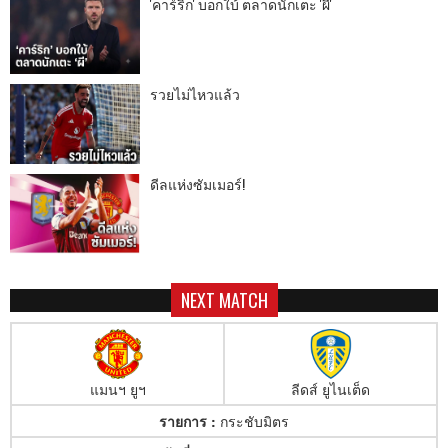
'คาร์ริก' บอกใบ้ ตลาดนักเตะ 'ผี'
รวยไม่ไหวแล้ว
ดีลแห่งซัมเมอร์!
NEXT MATCH
แมนฯ ยูฯ
ลีดส์ ยูไนเต็ด
รายการ :
กระชับมิตร