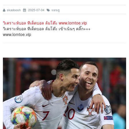
skadoosh
2025-07-04
แมนยู
วิเคราะห์บอล ทีเด็ดบอล ล้มโต๊ะ www.lomtoe.vip
วิเคราะห์บอล ทีเด็ดบอล ล้มโต๊ะ เข้าเน้นๆ คลิ๊ก+++
www.lomtoe.vip