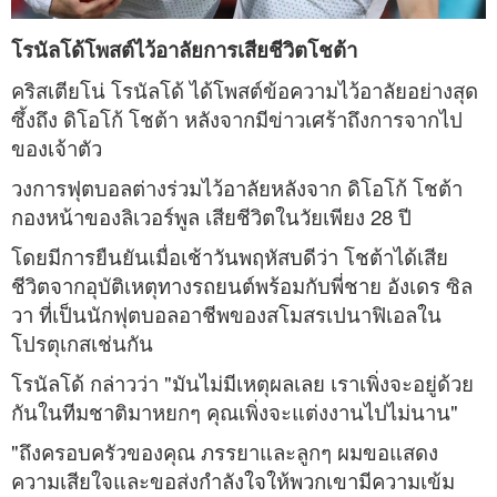
โรนัลโด้โพสต์ไว้อาลัยการเสียชีวิตโชต้า
คริสเตียโน่ โรนัลโด้ ได้โพสต์ข้อความไว้อาลัยอย่างสุด
ซึ้งถึง ดิโอโก้ โชต้า หลังจากมีข่าวเศร้าถึงการจากไป
ของเจ้าตัว
วงการฟุตบอลต่างร่วมไว้อาลัยหลังจาก ดิโอโก้ โชต้า
กองหน้าของลิเวอร์พูล เสียชีวิตในวัยเพียง 28 ปี
โดยมีการยืนยันเมื่อเช้าวันพฤหัสบดีว่า โชต้าได้เสีย
ชีวิตจากอุบัติเหตุทางรถยนต์พร้อมกับพี่ชาย อังเดร ซิล
วา ที่เป็นนักฟุตบอลอาชีพของสโมสรเปนาฟิเอลใน
โปรตุเกสเช่นกัน
โรนัลโด้ กล่าวว่า "มันไม่มีเหตุผลเลย เราเพิ่งจะอยู่ด้วย
กันในทีมชาติมาหยกๆ คุณเพิ่งจะแต่งงานไปไม่นาน"
"ถึงครอบครัวของคุณ ภรรยาและลูกๆ ผมขอแสดง
ความเสียใจและขอส่งกำลังใจให้พวกเขามีความเข้ม