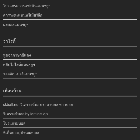
โปรแกรมการแข่งขันแมนฯยูฯ
ตารางคะแนนพรีเมียร์ลีก
ผลบอลแมนฯยูฯ
วาไรตี้
พูดจาภาษาผีแดง
คลิปไฮไลท์แมนฯยูฯ
วอลล์เปเปอร์แมนฯยูฯ
เพื่อนบ้าน
skball.net วิเคราะห์บอล ราคาบอล ข่าวบอล
วิเคราะห์บอล by lomtoe.vip
โปรแกรมบอล
ทีเด็ดบอล, บ้านผลบอล