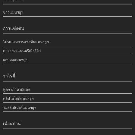
ข่าวแมนฯยูฯ
การแข่งขัน
โปรแกรมการแข่งขันแมนฯยูฯ
ตารางคะแนนพรีเมียร์ลีก
ผลบอลแมนฯยูฯ
วาไรตี้
พูดจาภาษาผีแดง
คลิปไฮไลท์แมนฯยูฯ
วอลล์เปเปอร์แมนฯยูฯ
เพื่อนบ้าน