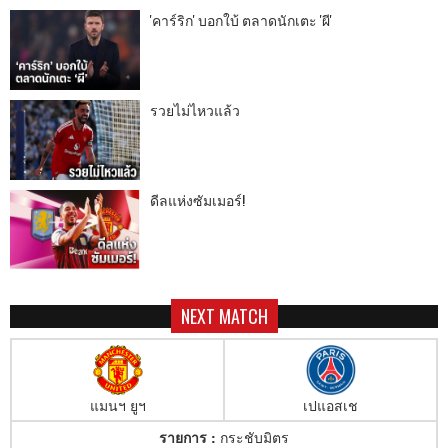
'คาร์ริก' บอกใบ้ ตลาดนักเตะ 'ผี'
รวยไม่ไหวแล้ว
ดีลแห่งซัมเมอร์!
NEXT MATCH
แมนฯ ยูฯ
เปแอสเช
รายการ :
กระชับมิตร