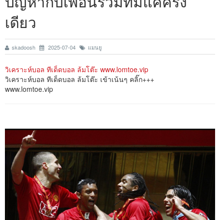
ปัญหากับเพื่อนร่วมทีมแค่ครั้ง
เดียว
skadoosh
2025-07-04
แมนยู
วิเคราะห์บอล ทีเด็ดบอล ล้มโต๊ะ www.lomtoe.vip
วิเคราะห์บอล ทีเด็ดบอล ล้มโต๊ะ เข้าเน้นๆ คลิ๊ก+++
www.lomtoe.vip