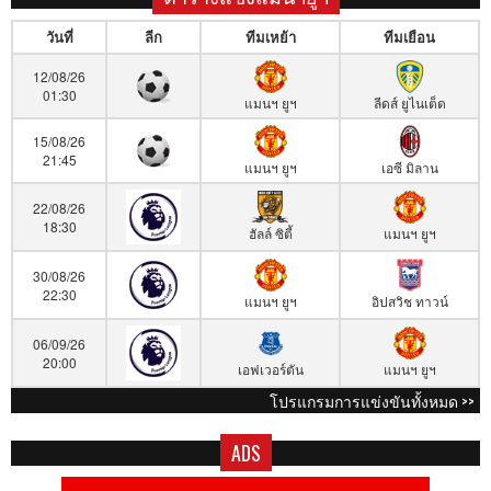
วันที่
ลีก
ทีมเหย้า
ทีมเยือน
12/08/26
01:30
แมนฯ ยูฯ
ลีดส์ ยูไนเต็ด
15/08/26
21:45
แมนฯ ยูฯ
เอซี มิลาน
22/08/26
18:30
ฮัลล์ ซิตี้
แมนฯ ยูฯ
30/08/26
22:30
แมนฯ ยูฯ
อิปสวิช ทาวน์
06/09/26
20:00
เอฟเวอร์ตัน
แมนฯ ยูฯ
โปรแกรมการแข่งขันทั้งหมด >>
ADS