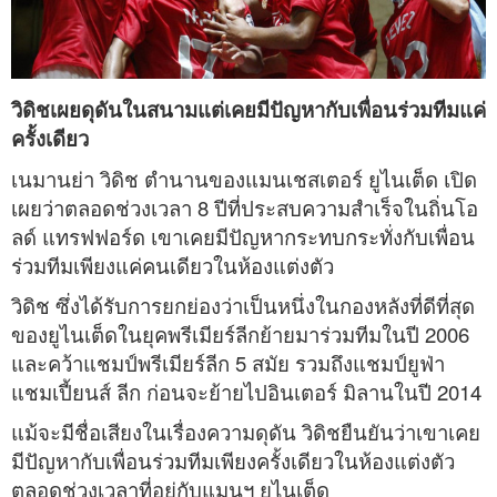
วิดิชเผยดุดันในสนามแต่เคยมีปัญหากับเพื่อนร่วมทีมแค่
ครั้งเดียว
เนมานย่า วิดิช ตำนานของแมนเชสเตอร์ ยูไนเต็ด เปิด
เผยว่าตลอดช่วงเวลา 8 ปีที่ประสบความสำเร็จในถิ่นโอ
ลด์ แทรฟฟอร์ด เขาเคยมีปัญหากระทบกระทั่งกับเพื่อน
ร่วมทีมเพียงแค่คนเดียวในห้องแต่งตัว
วิดิช ซึ่งได้รับการยกย่องว่าเป็นหนึ่งในกองหลังที่ดีที่สุด
ของยูไนเต็ดในยุคพรีเมียร์ลีกย้ายมาร่วมทีมในปี 2006
และคว้าแชมป์พรีเมียร์ลีก 5 สมัย รวมถึงแชมป์ยูฟ่า
แชมเปี้ยนส์ ลีก ก่อนจะย้ายไปอินเตอร์ มิลานในปี 2014
แม้จะมีชื่อเสียงในเรื่องความดุดัน วิดิชยืนยันว่าเขาเคย
มีปัญหากับเพื่อนร่วมทีมเพียงครั้งเดียวในห้องแต่งตัว
ตลอดช่วงเวลาที่อยู่กับแมนฯ ยูไนเต็ด