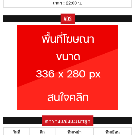
เวลา :
22:00 น.
ADS
ตารางแข่งแมนฯยูฯ
วันที่
ลีก
ทีมเหย้า
ทีมเยือน