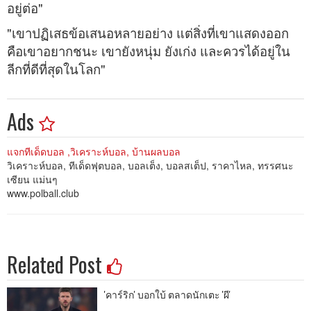
อยู่ต่อ"
"เขาปฏิเสธข้อเสนอหลายอย่าง แต่สิ่งที่เขาแสดงออก
คือเขาอยากชนะ เขายังหนุ่ม ยังเก่ง และควรได้อยู่ใน
ลีกที่ดีที่สุดในโลก"
Ads
แจกทีเด็ดบอล ,วิเคราะห์บอล, บ้านผลบอล
วิเคราะห์บอล, ทีเด็ดฟุตบอล, บอลเต็ง, บอลสเต็ป, ราคาไหล, ทรรศนะ
เซียน แม่นๆ
www.polball.club
Related Post
'คาร์ริก' บอกใบ้ ตลาดนักเตะ 'ผี'