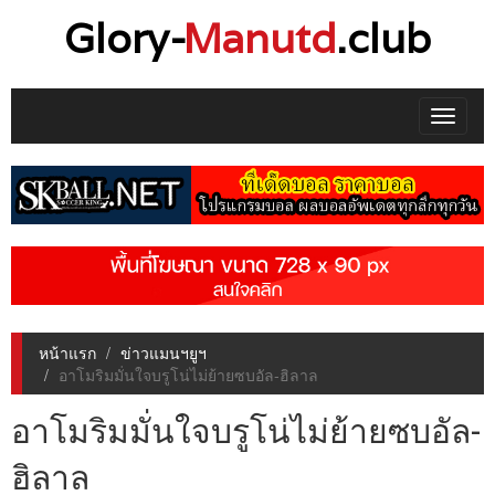
Glory-
Manutd
.club
Toggle
navigat
หน้าแรก
ข่าวแมนฯยูฯ
อาโมริมมั่นใจบรูโน่ไม่ย้ายซบอัล-ฮิลาล
อาโมริมมั่นใจบรูโน่ไม่ย้ายซบอัล-
ฮิลาล