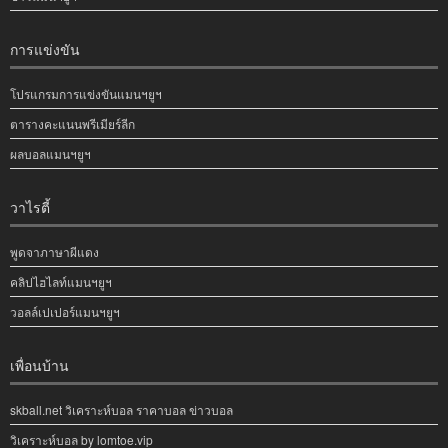
การแข่งขัน
โปรแกรมการแข่งขันแมนฯยูฯ
ตารางคะแนนพรีเมียร์ลีก
ผลบอลแมนฯยูฯ
วาไรตี้
พูดจาภาษาผีแดง
คลิปไฮไลท์แมนฯยูฯ
วอลล์เปเปอร์แมนฯยูฯ
เพื่อนบ้าน
skball.net วิเคราะห์บอล ราคาบอล ข่าวบอล
วิเคราะห์บอล by lomtoe.vip