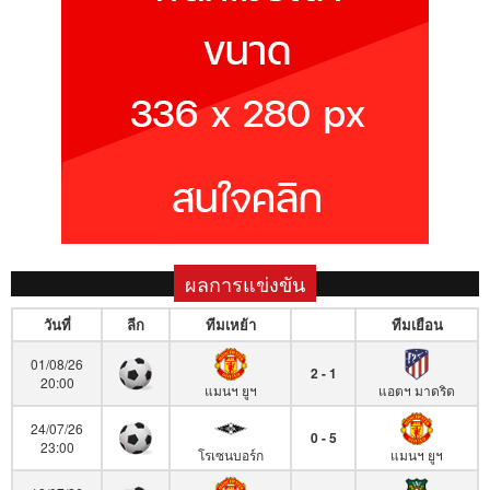
ผลการแข่งขัน
วันที่
ลีก
ทีมเหย้า
ทีมเยือน
01/08/26
2 - 1
20:00
แมนฯ ยูฯ
แอตฯ มาดริด
24/07/26
0 - 5
23:00
โรเซนบอร์ก
แมนฯ ยูฯ