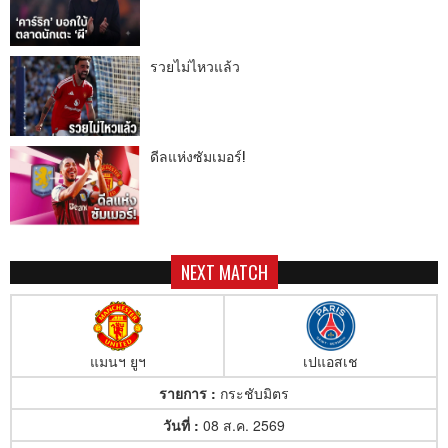
รวยไม่ไหวแล้ว
ดีลแห่งซัมเมอร์!
NEXT MATCH
แมนฯ ยูฯ
เปแอสเช
รายการ :
กระชับมิตร
วันที่ :
08 ส.ค. 2569