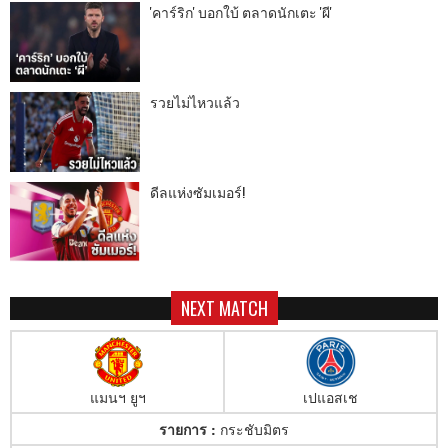
'คาร์ริก' บอกใบ้ ตลาดนักเตะ 'ผี'
รวยไม่ไหวแล้ว
ดีลแห่งซัมเมอร์!
NEXT MATCH
แมนฯ ยูฯ
เปแอสเช
รายการ :
กระชับมิตร