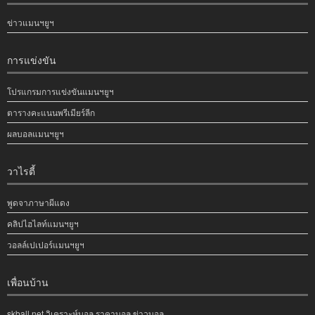
ข่าวแมนฯยูฯ
การแข่งขัน
โปรแกรมการแข่งขันแมนฯยูฯ
ตารางคะแนนพรีเมียร์ลีก
ผลบอลแมนฯยูฯ
วาไรตี้
พูดจาภาษาผีแดง
คลิปไฮไลท์แมนฯยูฯ
วอลล์เปเปอร์แมนฯยูฯ
เพื่อนบ้าน
skball.net วิเคราะห์บอล ราคาบอล ข่าวบอล