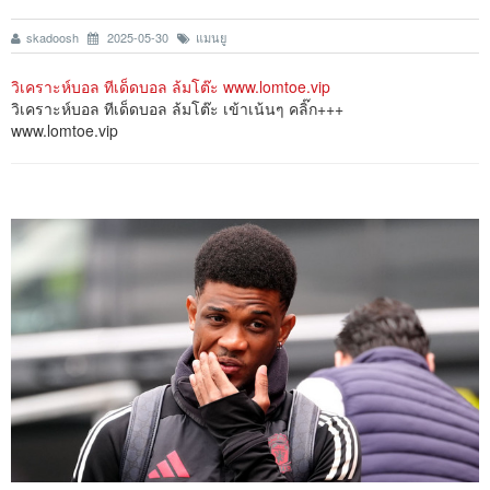
skadoosh
2025-05-30
แมนยู
วิเคราะห์บอล ทีเด็ดบอล ล้มโต๊ะ www.lomtoe.vip
วิเคราะห์บอล ทีเด็ดบอล ล้มโต๊ะ เข้าเน้นๆ คลิ๊ก+++
www.lomtoe.vip