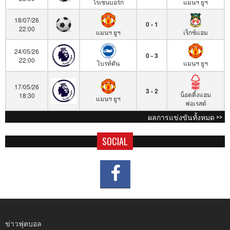
โรเซนบอร์ก
แมนฯ ยูฯ
18/07/26
0 - 1
22:00
แมนฯ ยูฯ
เร็กซ์แฮม
24/05/26
0 - 3
22:00
ไบรท์ตัน
แมนฯ ยูฯ
17/05/26
3 - 2
น็อตติ้งแฮม
18:30
แมนฯ ยูฯ
ฟอเรสต์
ผลการแข่งขันทั้งหมด >>
SOCIAL
ข่าวฟุตบอล