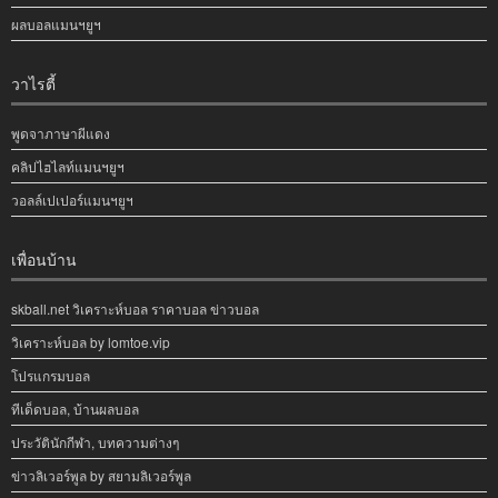
ผลบอลแมนฯยูฯ
วาไรตี้
พูดจาภาษาผีแดง
คลิปไฮไลท์แมนฯยูฯ
วอลล์เปเปอร์แมนฯยูฯ
เพื่อนบ้าน
skball.net วิเคราะห์บอล ราคาบอล ข่าวบอล
วิเคราะห์บอล by lomtoe.vip
โปรแกรมบอล
ทีเด็ดบอล, บ้านผลบอล
ประวัตินักกีฬา, บทความต่างๆ
ข่าวลิเวอร์พูล by สยามลิเวอร์พูล