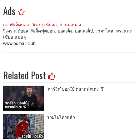
Ads
แจกทีเด็ดบอล ,วิเคราะห์บอล, บ้านผลบอล
วิเคราะห์บอล, ทีเด็ดฟุตบอล, บอลเต็ง, บอลสเต็ป, ราคาไหล, ทรรศนะ
เซียน แม่นๆ
www.polball.club
Related Post
'คาร์ริก' บอกใบ้ ตลาดนักเตะ 'ผี'
รวยไม่ไหวแล้ว