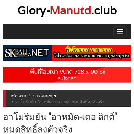
Glory-
Manutd
.club
Toggle
navigat
หน้าแรก
ข่าวแมนฯยูฯ
อาโมริมยัน "อาหมัด-เดอ ลิกต์" หมดสิทธิ์ลงตัวจริง
อาโมริมยัน "อาหมัด-เดอ ลิกต์"
หมดสิทธิ์ลงตัวจริง