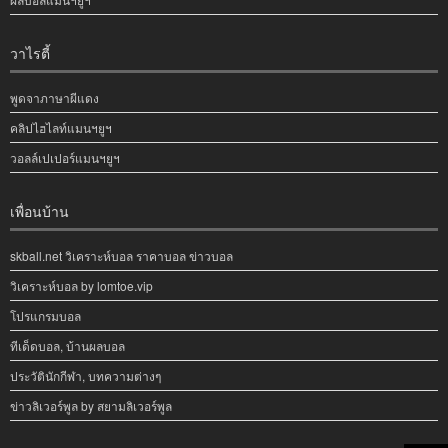
วาไรตี้
พูดจาภาษาผีแดง
คลิปไฮไลท์แมนฯยูฯ
วอลล์เปเปอร์แมนฯยูฯ
เพื่อนบ้าน
skball.net วิเคราะห์บอล ราคาบอล ข่าวบอล
วิเคราะห์บอล by lomtoe.vip
โปรแกรมบอล
ทีเด็ดบอล, บ้านผลบอล
ประวัตินักกีฬา, บทความต่างๆ
ข่าวลิเวอร์พูล by สยามลิเวอร์พูล