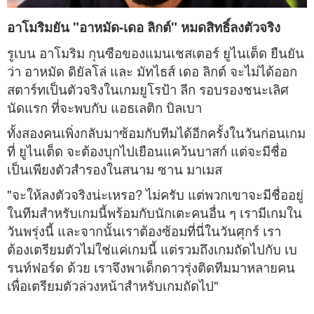
อาโมริมยัน "อาหมัด-เดอ ลิกต์" หมดสิทธิ์ลงตัวจริง
รูเบน อาโมริม กุนซือของแมนเชสเตอร์ ยูไนเต็ด ยืนยัน
ว่า อาหมัด ดิยัลโล่ และ มัทไธส์ เดอ ลิกต์ จะไม่ได้ออก
สตาร์ทเป็นตัวจริงในเกมยูโรป้า ลีก รอบรองชนะเลิศ
นัดแรก ที่จะพบกับ แอธเลติก บิลเบา
ทั้งสองคนเพิ่งกลับมาซ้อมกับทีมได้อีกครั้งในวันก่อนเกม
ที่ ยูไนเต็ด จะต้องบุกไปเยือนแคว้นบาสก์ แต่จะมีชื่อ
เป็นเพียงตัวสำรองในสนาม ซาน มาเมส
"จะให้ลงตัวจริงน่ะเหรอ? ไม่ครับ แต่พวกเขาจะมีชื่ออยู่
ในทีมสำหรับเกมนี้พร้อมกับนักเตะคนอื่น ๆ เรามีเกมใน
วันพรุ่งนี้ และจากนั้นเราต้องซ้อมที่นี่ในวันศุกร์ เรา
ต้องเตรียมตัวไม่ใช่แค่เกมนี้ แต่รวมถึงเกมถัดไปกับ เบ
รนท์ฟอร์ด ด้วย เราจึงพาเด็กดาวรุ่งติดทีมมาหลายคน
เพื่อเตรียมตัวล่วงหน้าสำหรับเกมถัดไป"