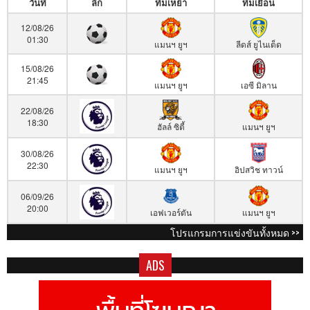
วันที่
ลีก
ทีมเหย้า
ทีมเยือน
12/08/26
01:30
แมนฯ ยูฯ
ลีดส์ ยูไนเต็ด
15/08/26
21:45
แมนฯ ยูฯ
เอซี มิลาน
22/08/26
18:30
ฮัลล์ ซิตี้
แมนฯ ยูฯ
30/08/26
22:30
แมนฯ ยูฯ
อิปสวิช ทาวน์
06/09/26
20:00
เอฟเวอร์ตัน
แมนฯ ยูฯ
โปรแกรมการแข่งขันทั้งหมด >>
ADS