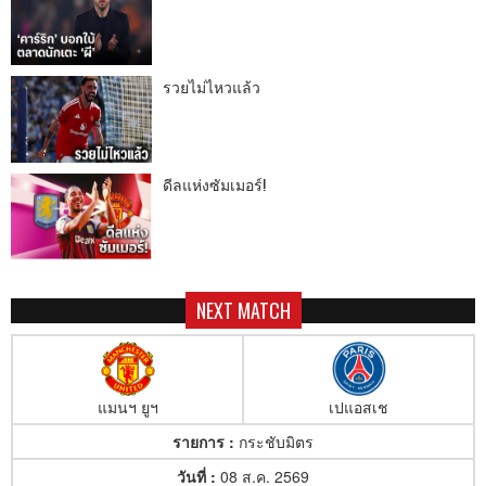
รวยไม่ไหวแล้ว
ดีลแห่งซัมเมอร์!
NEXT MATCH
แมนฯ ยูฯ
เปแอสเช
รายการ :
กระชับมิตร
วันที่ :
08 ส.ค. 2569