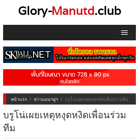
Glory-
Manutd
.club
Toggle
navigat
หน้าแรก
ข่าวแมนฯยูฯ
บรูโน่เผยเหตุหงุดหงิดเพื่อนร่วมทีม
บรูโน่เผยเหตุหงุดหงิดเพื่อนร่วม
ทีม