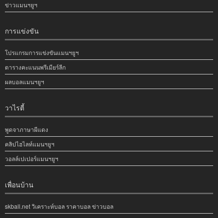
ข่าวแมนฯยูฯ
การแข่งขัน
โปรแกรมการแข่งขันแมนฯยูฯ
ตารางคะแนนพรีเมียร์ลีก
ผลบอลแมนฯยูฯ
วาไรตี้
พูดจาภาษาผีแดง
คลิปไฮไลท์แมนฯยูฯ
วอลล์เปเปอร์แมนฯยูฯ
เพื่อนบ้าน
skball.net วิเคราะห์บอล ราคาบอล ข่าวบอล