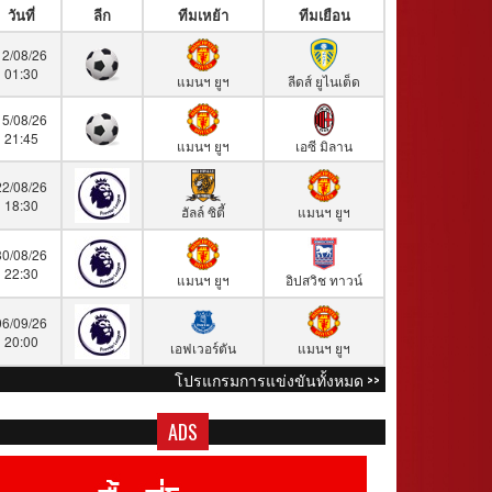
วันที่
ลีก
ทีมเหย้า
ทีมเยือน
12/08/26
01:30
แมนฯ ยูฯ
ลีดส์ ยูไนเต็ด
15/08/26
21:45
แมนฯ ยูฯ
เอซี มิลาน
22/08/26
18:30
ฮัลล์ ซิตี้
แมนฯ ยูฯ
30/08/26
22:30
แมนฯ ยูฯ
อิปสวิช ทาวน์
06/09/26
20:00
เอฟเวอร์ตัน
แมนฯ ยูฯ
โปรแกรมการแข่งขันทั้งหมด >>
ADS