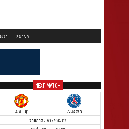
่อเรา
สมาชิก
NEXT MATCH
แมนฯ ยูฯ
เปแอสเช
รายการ :
กระชับมิตร