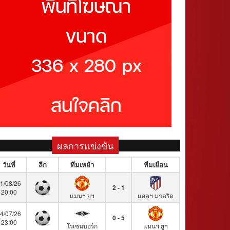
ผลการแข่งขัน
วันที่
ลีก
ทีมเหย้า
ทีมเยือน
1/08/26
2 - 1
20:00
แมนฯ ยูฯ
แอตฯ มาดริด
4/07/26
0 - 5
23:00
โรเซนบอร์ก
แมนฯ ยูฯ