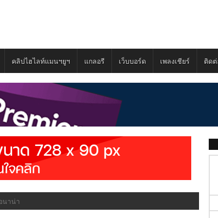
คลิปไฮไลท์แมนฯยูฯ
แกลอรี
เว็บบอร์ด
เพลงเชียร์
ติดต
โอนาน่า