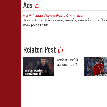
Ads
แจกทีเด็ดบอล ,วิเคราะห์บอล, บ้านผลบอล
วิเคราะห์บอล, ทีเด็ดฟุตบอล, บอลเต็ง, บอลสเต็ป, ราคาไ
www.polball.club
Related Post
'คาร์ริก' บอกใบ้
ตลาดนักเตะ 'ผี'