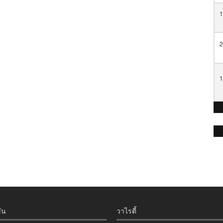
1
2
1
ัน
วาไรตี้