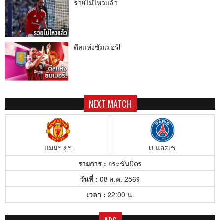
รวยไม่ไหวแล้ว
ดีลแห่งซัมเมอร์!
NEXT MATCH
แมนฯ ยูฯ
เปแอสเช
รายการ :
กระชับมิตร
วันที่ :
08 ส.ค. 2569
เวลา :
22:00 น.