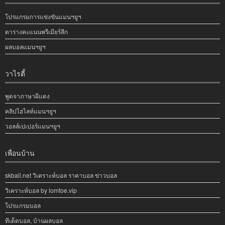
โปรแกรมการแข่งขันแมนฯยูฯ
ตารางคะแนนพรีเมียร์ลีก
ผลบอลแมนฯยูฯ
วาไรตี้
พูดจาภาษาผีแดง
คลิปไฮไลท์แมนฯยูฯ
วอลล์เปเปอร์แมนฯยูฯ
เพื่อนบ้าน
skball.net วิเคราะห์บอล ราคาบอล ข่าวบอล
วิเคราะห์บอล by lomtoe.vip
โปรแกรมบอล
ทีเด็ดบอล, บ้านผลบอล