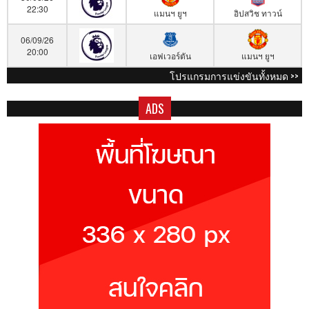
22:30
แมนฯ ยูฯ
อิปสวิช ทาวน์
06/09/26
20:00
เอฟเวอร์ตัน
แมนฯ ยูฯ
โปรแกรมการแข่งขันทั้งหมด >>
ADS