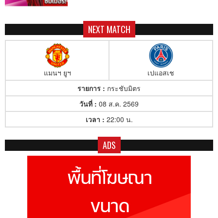
NEXT MATCH
แมนฯ ยูฯ
เปแอสเช
รายการ :
กระชับมิตร
วันที่ :
08 ส.ค. 2569
เวลา :
22:00 น.
ADS