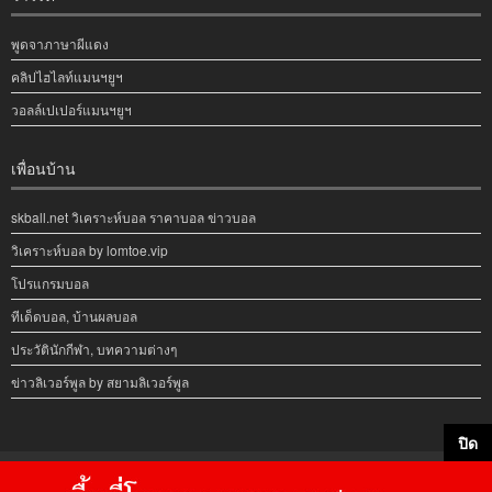
พูดจาภาษาผีแดง
คลิปไฮไลท์แมนฯยูฯ
วอลล์เปเปอร์แมนฯยูฯ
เพื่อนบ้าน
skball.net วิเคราะห์บอล ราคาบอล ข่าวบอล
วิเคราะห์บอล by lomtoe.vip
โปรแกรมบอล
ทีเด็ดบอล, บ้านผลบอล
ประวัตินักกีฬา, บทความต่างๆ
ข่าวลิเวอร์พูล by สยามลิเวอร์พูล
ปิด
Copyright © 2008 https://www.glory-manutd.club