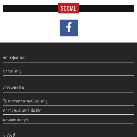
SOCIAL
ข่าวฟุตบอล
ข่าวแมนฯยูฯ
การแข่งขัน
โปรแกรมการแข่งขันแมนฯยูฯ
ตารางคะแนนพรีเมียร์ลีก
ผลบอลแมนฯยูฯ
วาไรตี้