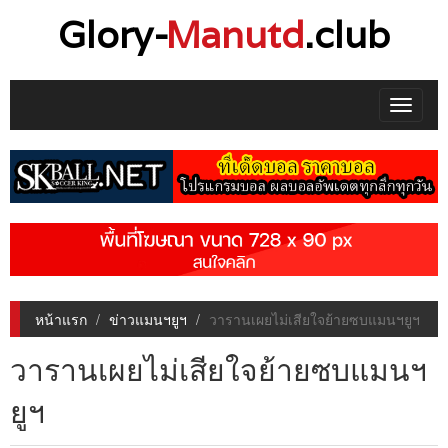
Glory-
Manutd
.club
Toggle
navigat
หน้าแรก
ข่าวแมนฯยูฯ
วารานเผยไม่เสียใจย้ายซบแมนฯยูฯ
วารานเผยไม่เสียใจย้ายซบแมนฯ
ยูฯ