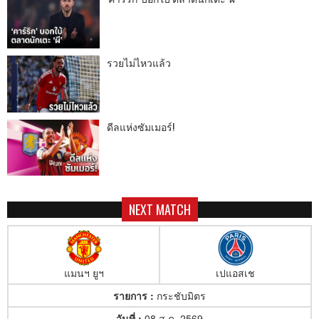
รวยไม่ไหวแล้ว
ดีลแห่งซัมเมอร์!
NEXT MATCH
แมนฯ ยูฯ
เปแอสเช
รายการ :
กระชับมิตร
วันที่ :
08 ส.ค. 2569