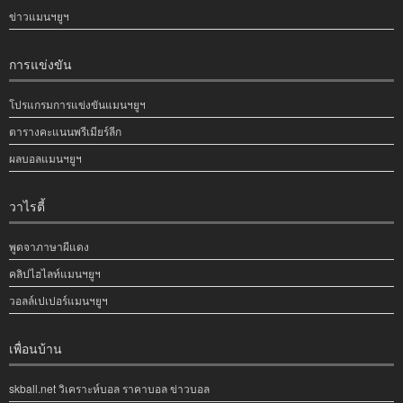
ข่าวแมนฯยูฯ
การแข่งขัน
โปรแกรมการแข่งขันแมนฯยูฯ
ตารางคะแนนพรีเมียร์ลีก
ผลบอลแมนฯยูฯ
วาไรตี้
พูดจาภาษาผีแดง
คลิปไฮไลท์แมนฯยูฯ
วอลล์เปเปอร์แมนฯยูฯ
เพื่อนบ้าน
skball.net วิเคราะห์บอล ราคาบอล ข่าวบอล