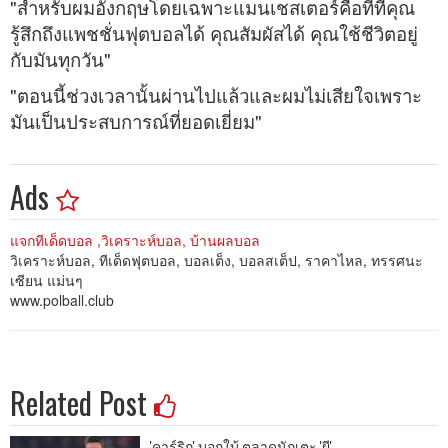
"สำหรับผมอังกฤษโดยเฉพาะแมนเชสเตอร์คือที่ที่คุณ
รู้สึกถึงแพชชั่นฟุตบอลได้ คุณสัมผัสได้ คุณใช้ชีวิตอยู่
กับมันทุกวัน"
"ตอนนี้ช่วงเวลานั้นผ่านไปแล้วและผมไม่เสียใจเพราะ
มันเป็นประสบการณ์ที่ยอดเยี่ยม"
Ads
แจกทีเด็ดบอล ,วิเคราะห์บอล, บ้านผลบอล
วิเคราะห์บอล, ทีเด็ดฟุตบอล, บอลเต็ง, บอลสเต็ป, ราคาไหล, ทรรศนะ
เซียน แม่นๆ
www.polball.club
Related Post
'คาร์ริก' บอกใบ้ ตลาดนักเตะ 'ผี'