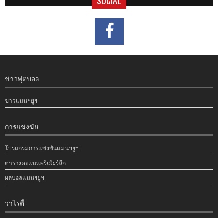
SOCIAL
ข่าวฟุตบอล
ข่าวแมนฯยูฯ
การแข่งขัน
โปรแกรมการแข่งขันแมนฯยูฯ
ตารางคะแนนพรีเมียร์ลีก
ผลบอลแมนฯยูฯ
วาไรตี้