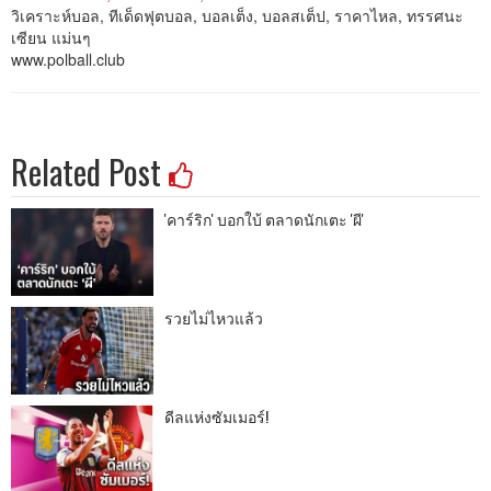
วิเคราะห์บอล, ทีเด็ดฟุตบอล, บอลเต็ง, บอลสเต็ป, ราคาไหล, ทรรศนะ
เซียน แม่นๆ
www.polball.club
Related Post
'คาร์ริก' บอกใบ้ ตลาดนักเตะ 'ผี'
รวยไม่ไหวแล้ว
ดีลแห่งซัมเมอร์!