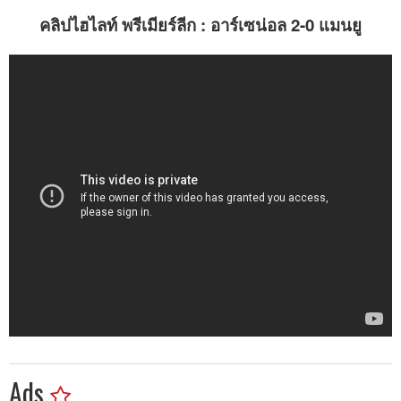
คลิปไฮไลท์ พรีเมียร์ลีก : อาร์เซน่อล 2-0 แมนยู
Ads