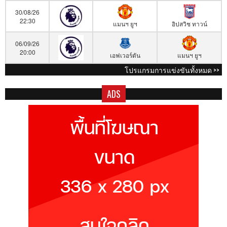
30/08/26
22:30
แมนฯ ยูฯ
อิปสวิช ทาวน์
06/09/26
20:00
เอฟเวอร์ตัน
แมนฯ ยูฯ
โปรแกรมการแข่งขันทั้งหมด >>
ADS