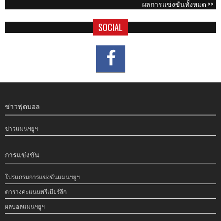
ผลการแข่งขันทั้งหมด >>
SOCIAL
ข่าวฟุตบอล
ข่าวแมนฯยูฯ
การแข่งขัน
โปรแกรมการแข่งขันแมนฯยูฯ
ตารางคะแนนพรีเมียร์ลีก
ผลบอลแมนฯยูฯ