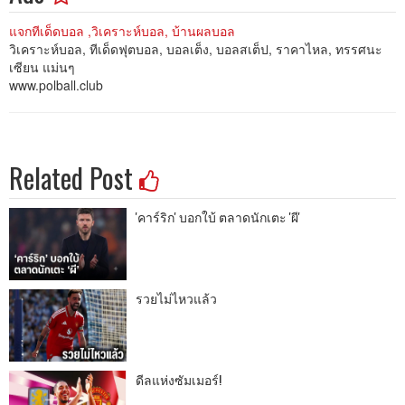
แจกทีเด็ดบอล ,วิเคราะห์บอล, บ้านผลบอล
วิเคราะห์บอล, ทีเด็ดฟุตบอล, บอลเต็ง, บอลสเต็ป, ราคาไหล, ทรรศนะ
เซียน แม่นๆ
www.polball.club
Related Post
'คาร์ริก' บอกใบ้ ตลาดนักเตะ 'ผี'
รวยไม่ไหวแล้ว
ดีลแห่งซัมเมอร์!