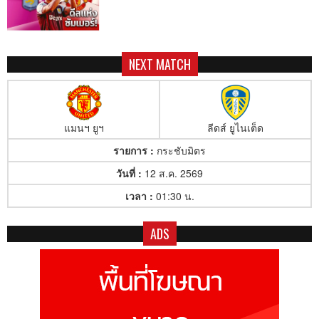
NEXT MATCH
แมนฯ ยูฯ
ลีดส์ ยูไนเต็ด
รายการ :
กระชับมิตร
วันที่ :
12 ส.ค. 2569
เวลา :
01:30 น.
ADS