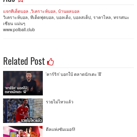
แจกทีเด็ดบอล ,วิเคราะห์บอล, บ้านผลบอล
วิเคราะห์บอล, ทีเด็ดฟุตบอล, บอลเต็ง, บอลสเต็ป, ราคาไหล, ทรรศนะ
เซียน แม่นๆ
www.polball.club
Related Post
'คาร์ริก' บอกใบ้ ตลาดนักเตะ 'ผี'
รวยไม่ไหวแล้ว
ดีลแห่งซัมเมอร์!