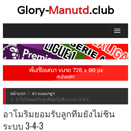
Glory-
Manutd
.club
Toggle
navigat
หน้าแรก
ข่าวแมนฯยูฯ
อาโมริมยอมรับลูกทีมยังไม่ชินระบบ 3-4-3
อาโมริมยอมรับลูกทีมยังไม่ชิน
ระบบ 3-4-3