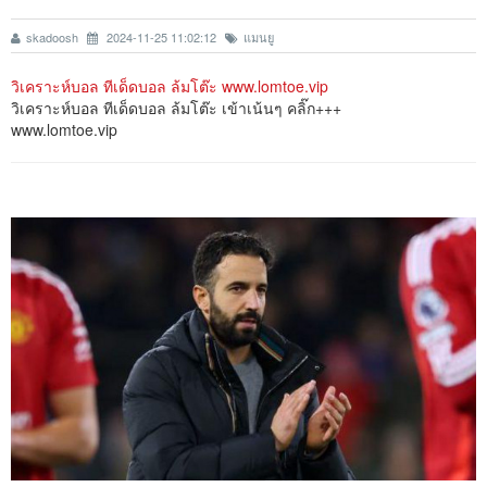
skadoosh
2024-11-25 11:02:12
แมนยู
วิเคราะห์บอล ทีเด็ดบอล ล้มโต๊ะ www.lomtoe.vip
วิเคราะห์บอล ทีเด็ดบอล ล้มโต๊ะ เข้าเน้นๆ คลิ๊ก+++
www.lomtoe.vip