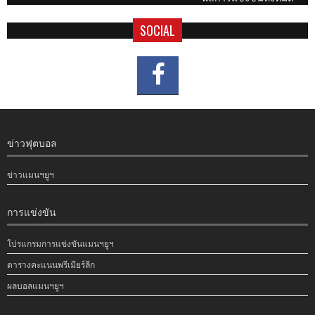
SOCIAL
ข่าวฟุตบอล
ข่าวแมนฯยูฯ
การแข่งขัน
โปรแกรมการแข่งขันแมนฯยูฯ
ตารางคะแนนพรีเมียร์ลีก
ผลบอลแมนฯยูฯ