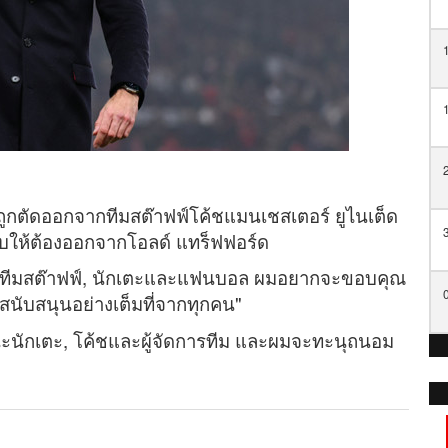
ูกตัดออกจากทีมสต๊าฟฟ์โค้ชแมนเชสเตอร์ ยูไนเต็ด
คับให้ต้องออกจากโอลด์ แทร็ฟฟอร์ด
พาะทีมสต๊าฟฟ์, นักเตะและแฟนบอล ผมอยากจะขอบคุณ
นับสนุนอย่างเต็มที่จากทุกคน"
_
ฐานะนักเตะ, โค้ชและผู้จัดการทีม และผมจะทะนุถนอม