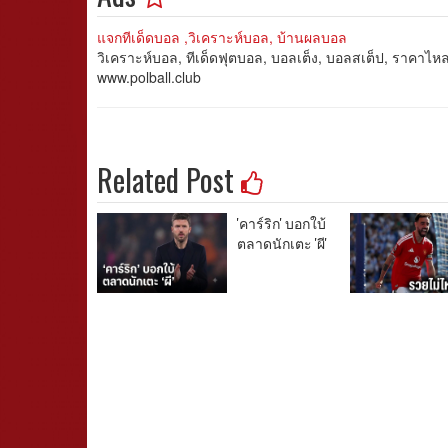
แจกทีเด็ดบอล ,วิเคราะห์บอล, บ้านผลบอล
วิเคราะห์บอล, ทีเด็ดฟุตบอล, บอลเต็ง, บอลสเต็ป, ราคาไ
www.polball.club
Related Post
'คาร์ริก' บอกใบ้
ตลาดนักเตะ 'ผี'