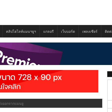
คลิปไฮไลท์แมนฯยูฯ
แกลอรี
เว็บบอร์ด
เพลงเชียร์
ติดต
หลังออกจากแมนยู