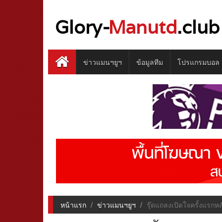
Glory-
Manutd
.club
ข่าวแมนฯยูฯ
ข้อมูลทีม
โปรแกรมบอล
หน้าแรก
ข่าวแมนฯยูฯ
รุ๊ดแถลงเปิดใจครั้งแรก