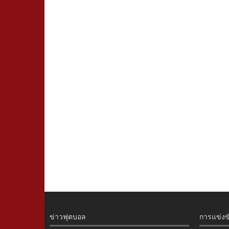
ข่าวฟุตบอล
การแข่งข