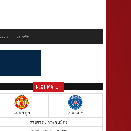
่อเรา
สมาชิก
NEXT MATCH
แมนฯ ยูฯ
เปแอสเช
รายการ :
กระชับมิตร