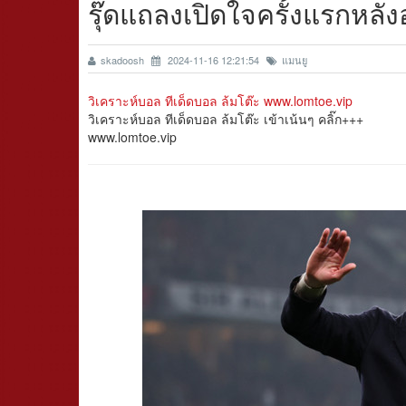
รุ๊ดแถลงเปิดใจครั้งแรกหล
skadoosh
2024-11-16 12:21:54
แมนยู
วิเคราะห์บอล ทีเด็ดบอล ล้มโต๊ะ www.lomtoe.vip
วิเคราะห์บอล ทีเด็ดบอล ล้มโต๊ะ เข้าเน้นๆ คลิ๊ก+++
www.lomtoe.vip