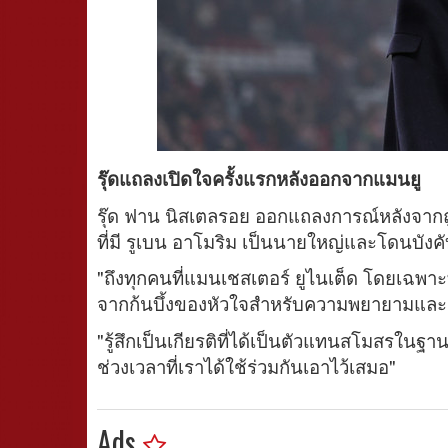
รุ๊ดแถลงเปิดใจครั้งแรกหลังออกจากแมนยู
รุ๊ด ฟาน นิสเตลรอย ออกแถลงการณ์หลังจากถ
ที่มี รูเบน อาโมริม เป็นนายใหญ่และโดนบัง
"ถึงทุกคนที่แมนเชสเตอร์ ยูไนเต็ด โดยเฉ
จากก้นบึ้งของหัวใจสำหรับความพยายามและส
"รู้สึกเป็นเกียรติที่ได้เป็นตัวแทนสโมสรใน
ช่วงเวลาที่เราได้ใช้ร่วมกันเอาไว้เสมอ"
Ads