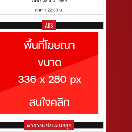
วันที่ :
08 ส.ค. 2569
เวลา :
22:00 น.
ADS
ตารางแข่งแมนฯยูฯ