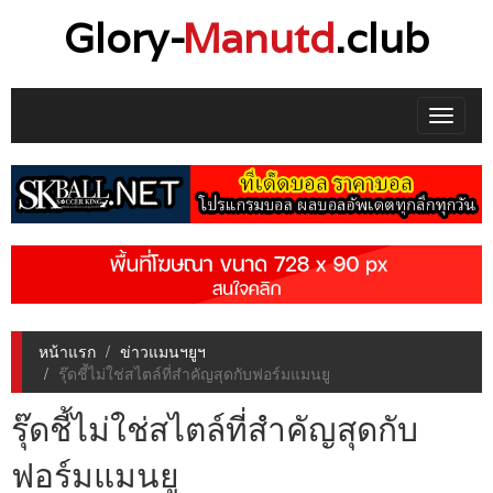
Glory-
Manutd
.club
Toggle
navigat
หน้าแรก
ข่าวแมนฯยูฯ
รุ๊ดชี้ไม่ใช่สไตล์ที่สำคัญสุดกับฟอร์มแมนยู
รุ๊ดชี้ไม่ใช่สไตล์ที่สำคัญสุดกับ
ฟอร์มแมนยู