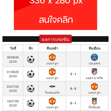
ผลการแข่งขัน
วันที่
ลีก
ทีมเหย้า
ทีมเยือน
08/08/26
22:00
แมนฯ ยูฯ
เปแอสเช
01/08/26
2 - 1
20:00
แมนฯ ยูฯ
แอตฯ มาดริด
24/07/26
0 - 5
23:00
โรเซนบอร์ก
แมนฯ ยูฯ
18/07/26
0 - 1
22:00
แมนฯ ยูฯ
เร็กซ์แฮม