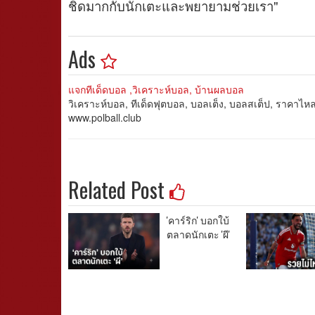
ชิดมากกับนักเตะและพยายามช่วยเรา"
Ads
แจกทีเด็ดบอล ,วิเคราะห์บอล, บ้านผลบอล
วิเคราะห์บอล, ทีเด็ดฟุตบอล, บอลเต็ง, บอลสเต็ป, ราคาไ
www.polball.club
Related Post
'คาร์ริก' บอกใบ้
ตลาดนักเตะ 'ผี'