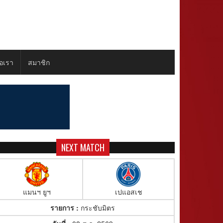
่อเรา
สมาชิก
NEXT MATCH
แมนฯ ยูฯ
เปแอสเช
รายการ :
กระชับมิตร