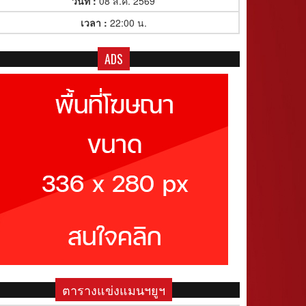
วันที่ :
08 ส.ค. 2569
เวลา :
22:00 น.
ADS
ตารางแข่งแมนฯยูฯ