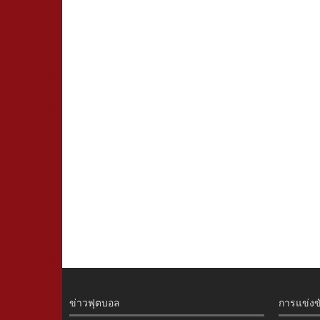
ข่าวฟุตบอล
การแข่งข