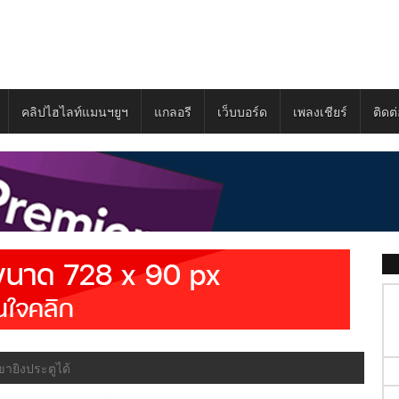
คลิปไฮไลท์แมนฯยูฯ
แกลอรี
เว็บบอร์ด
เพลงเชียร์
ติดต
ายิงประตูได้