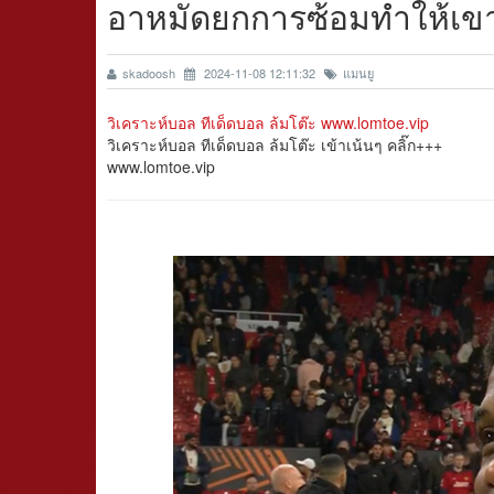
อาหมัดยกการซ้อมทำให้เขาย
skadoosh
2024-11-08 12:11:32
แมนยู
วิเคราะห์บอล ทีเด็ดบอล ล้มโต๊ะ www.lomtoe.vip
วิเคราะห์บอล ทีเด็ดบอล ล้มโต๊ะ เข้าเน้นๆ คลิ๊ก+++
www.lomtoe.vip