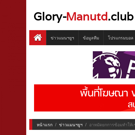
Glory-
Manutd
.club
ข่าวแมนฯยูฯ
ข้อมูลทีม
โปรแกรมบอล
หน้าแรก
ข่าวแมนฯยูฯ
อาหมัดยกการซ้อมทำให้เข