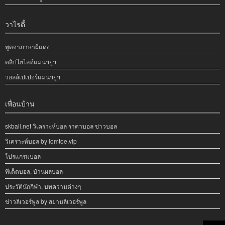
วาไรตี้
พูดจาภาษาผีแดง
คลิปไฮไลท์แมนฯยูฯ
วอลล์เปเปอร์แมนฯยูฯ
เพื่อนบ้าน
skball.net วิเคราะห์บอล ราคาบอล ข่าวบอล
วิเคราะห์บอล by lomtoe.vip
โปรแกรมบอล
ทีเด็ดบอล, บ้านผลบอล
ประวัตินักกีฬา, บทความต่างๆ
ข่าวลิเวอร์พูล by สยามลิเวอร์พูล