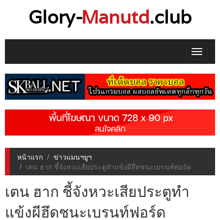
Glory-
Manutd
.club
Toggle
navigat
หน้าแรก
ข่าวแมนฯยูฯ
เตน ฮาก ชี้จังหวะเสียประตูทำแข้งผีฮึดชนะเบรนท์ฟอร์ด
เตน ฮาก ชี้จังหวะเสียประตูทำ
แข้งผีฮึดชนะเบรนท์ฟอร์ด