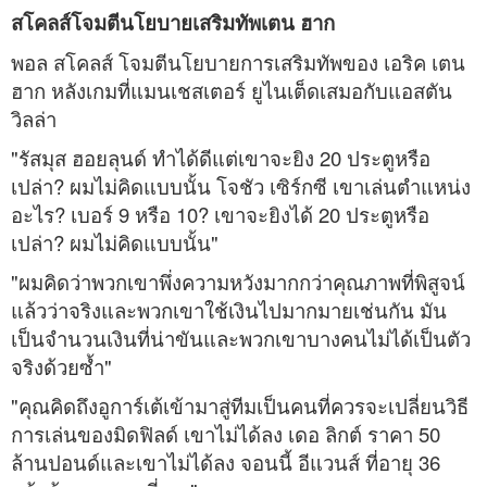
สโคลส์โจมตีนโยบายเสริมทัพเตน ฮาก
พอล สโคลส์ โจมตีนโยบายการเสริมทัพของ เอริค เตน
ฮาก หลังเกมที่แมนเชสเตอร์ ยูไนเต็ดเสมอกับแอสตัน
วิลล่า
"รัสมุส ฮอยลุนด์ ทำได้ดีแต่เขาจะยิง 20 ประตูหรือ
เปล่า? ผมไม่คิดแบบนั้น โจชัว เซิร์กซี เขาเล่นตำแหน่ง
อะไร? เบอร์ 9 หรือ 10? เขาจะยิงได้ 20 ประตูหรือ
เปล่า? ผมไม่คิดแบบนั้น"
"ผมคิดว่าพวกเขาพึ่งความหวังมากกว่าคุณภาพที่พิสูจน์
แล้วว่าจริงและพวกเขาใช้เงินไปมากมายเช่นกัน มัน
เป็นจำนวนเงินที่น่าขันและพวกเขาบางคนไม่ได้เป็นตัว
จริงด้วยซ้ำ"
"คุณคิดถึงอูการ์เต้เข้ามาสู่ทีมเป็นคนที่ควรจะเปลี่ยนวิธี
การเล่นของมิดฟิลด์ เขาไม่ได้ลง เดอ ลิกต์ ราคา 50
ล้านปอนด์และเขาไม่ได้ลง จอนนี้ อีแวนส์ ที่อายุ 36