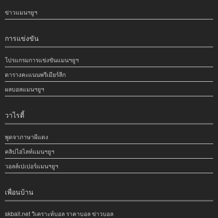
ข่าวแมนฯยูฯ
การแข่งขัน
โปรแกรมการแข่งขันแมนฯยูฯ
ตารางคะแนนพรีเมียร์ลีก
ผลบอลแมนฯยูฯ
วาไรตี้
พูดจาภาษาผีแดง
คลิปไฮไลท์แมนฯยูฯ
วอลล์เปเปอร์แมนฯยูฯ
เพื่อนบ้าน
skball.net วิเคราะห์บอล ราคาบอล ข่าวบอล