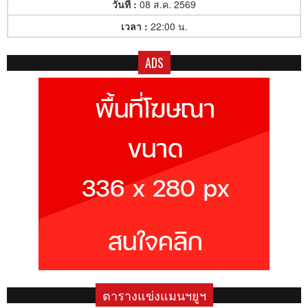
วันที่ :
08 ส.ค. 2569
เวลา :
22:00 น.
ADS
ตารางแข่งแมนฯยูฯ