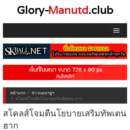
Glory-
Manutd
.club
Toggle
navigat
หน้าแรก
ข่าวแมนฯยูฯ
สโคลส์โจมตีนโยบายเสริมทัพเตน ฮาก
สโคลส์โจมตีนโยบายเสริมทัพเตน
ฮาก