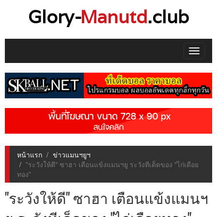
Glory-
Manutd
.club
Toggle
navigat
หน้าแรก
ข่าวแมนฯยูฯ
"ระวังให้ดี" ซาฮา เตือนแข้งแมนฯยู ระวังทีเด็ดของ "ไก่เดือย
ทอง"
"ระวังให้ดี" ซาฮา เตือนแข้งแมนฯ