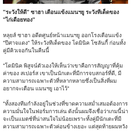
"ระวังให้ดี" ซาฮา เตือนแข้งแมนฯยู ระวังทีเด็ดของ
"ไก่เดือยทอง"
หลุยส์ ซาฮา อดีตศูนย์หน้าแมนฯยู ออกโรงเตือนแข้ง
"ปีศาจแดง" ให้ระวังทีเด็ดของ โดมินิค โซลันกี้ ก่อนทั้ง
คู่มีคิวเจอกันในคืนนี้
"โดมินิค พิสูจน์ตัวเองให้เห็นว่าเขาคือการสัญญาที่คุ้ม
ค่าของ สเปอร์ส เขาเป็นนักเตะที่มีการจบสกอร์ที่ดี, มี
ความสามารถเฉพาะตัวที่หลากหลายซึ่งเป็นสิ่งที่ผม
อยากจะเตือน แมนฯยู เอาไว้"
"ทั้งสองทีมกำลังอยู่ในช่วงที่ขาดความสม่ำเสมอต้องการ
ความมั่นใจในฟอร์มการเล่น ดังนั้นผมจึงเชื่อว่าเกมนี้น่า
จะเป็นแมตช์ที่น่าสนใจไม่น้อยเพราะทั้งคู่มีนักเตะที่มี
ความสามารถเฉพาะตัวค่อนข้างเยอะ แต่สุดท้ายผมหวัง