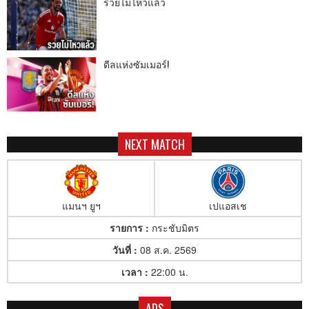
รวยไม่ไหวแล้ว
ดีลแห่งซัมเมอร์!
NEXT MATCH
แมนฯ ยูฯ
เปแอสเช
รายการ :
กระชับมิตร
วันที่ :
08 ส.ค. 2569
เวลา :
22:00 น.
ADS