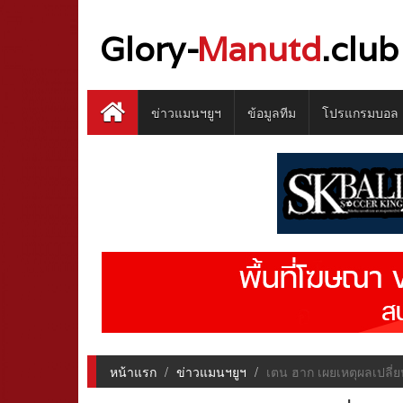
Glory-
Manutd
.club
ข่าวแมนฯยูฯ
ข้อมูลทีม
โปรแกรมบอล
หน้าแรก
ข่าวแมนฯยูฯ
เตน ฮาก เผยเหตุผลเปลี่ย