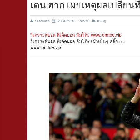
เตน ฮาก เผยเหตุผลเปลี่ยนท
skadoosh
2024-09-18 11:05:10
แมนยู
วิเคราะห์บอล ทีเด็ดบอล ล้มโต๊ะ www.lomtoe.vip
วิเคราะห์บอล ทีเด็ดบอล ล้มโต๊ะ เข้าเน้นๆ คลิ๊ก+++
www.lomtoe.vip