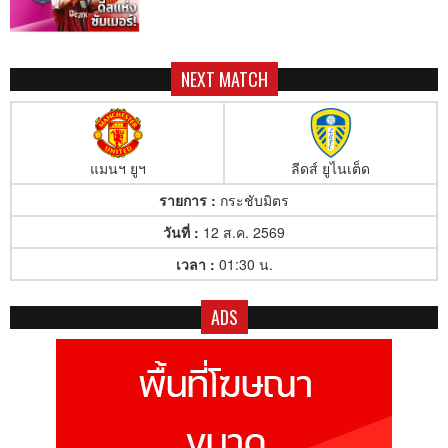
NEXT MATCH
แมนฯ ยูฯ
ลีดส์ ยูไนเต็ด
รายการ :
กระชับมิตร
วันที่ :
12 ส.ค. 2569
เวลา :
01:30 น.
ADS