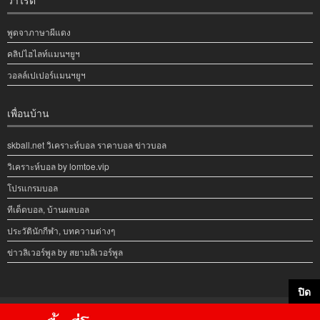
พูดจาภาษาผีแดง
คลิปไฮไลท์แมนฯยูฯ
วอลล์เปเปอร์แมนฯยูฯ
เพื่อนบ้าน
skball.net วิเคราะห์บอล ราคาบอล ข่าวบอล
วิเคราะห์บอล by lomtoe.vip
โปรแกรมบอล
ทีเด็ดบอล, บ้านผลบอล
ประวัตินักกีฬา, บทความต่างๆ
ข่าวลิเวอร์พูล by สยามลิเวอร์พูล
ปิด
Copyright © 2008 https://www.glory-manutd.club