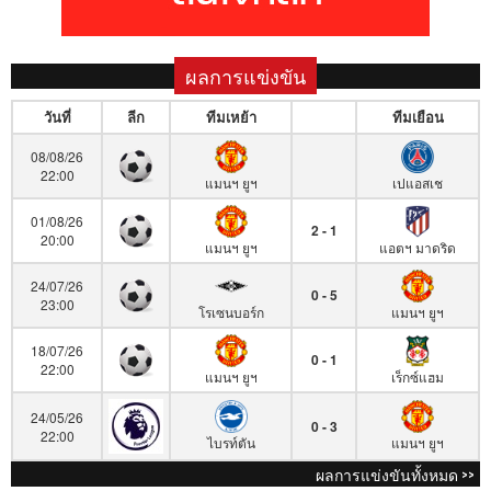
ผลการแข่งขัน
วันที่
ลีก
ทีมเหย้า
ทีมเยือน
08/08/26
22:00
แมนฯ ยูฯ
เปแอสเช
01/08/26
2 - 1
20:00
แมนฯ ยูฯ
แอตฯ มาดริด
24/07/26
0 - 5
23:00
โรเซนบอร์ก
แมนฯ ยูฯ
18/07/26
0 - 1
22:00
แมนฯ ยูฯ
เร็กซ์แฮม
24/05/26
0 - 3
22:00
ไบรท์ตัน
แมนฯ ยูฯ
ผลการแข่งขันทั้งหมด >>