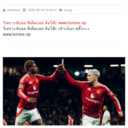
skadoosh
2024-09-18 10:44:07
แมนยู
วิเคราะห์บอล ทีเด็ดบอล ล้มโต๊ะ www.lomtoe.vip
วิเคราะห์บอล ทีเด็ดบอล ล้มโต๊ะ เข้าเน้นๆ คลิ๊ก+++
www.lomtoe.vip