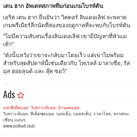
เตน ฮาก อัพเดทสภาพทีมก่อนเกมไบรท์ตัน
เอริค เตน ฮาก ยืนยันว่า วิคตอร์ ลินเดอเลิฟ จะพลาด
เกมพรีเมียร์ลีกนัดที่สองของฤดูกาลที่จะพบกับไบรท์ตัน
"ไม่มีความสับสนเรื่องลินเดอเลิฟ เขามีปัญหาที่หัวแม่
เท้า"
"ดังนั้นหวังว่าเขาจะกลับมาโดยเร็ว แต่เขาไม่พร้อม
สำหรับสุดสัปดาห์นี้เช่นเดียวกับ ไทเรลล์ มาลาเซีย, รัส
มุส ฮอยลุนด์ และ ลุ๊ค ชอว์"
_
Ads
แจกทีเด็ดบอล ,วิเคราะห์บอล, บ้านผลบอล
วิเคราะห์บอล, ทีเด็ดฟุตบอล, บอลเต็ง, บอลสเต็ป, ราคาไหล, ทรรศนะ
เซียน แม่นๆ
www.polball.club